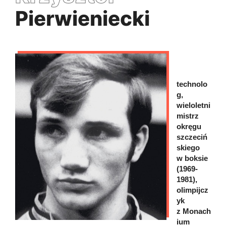
Pierwieniecki
technolo
g,
wieloletni
mistrz
okręgu
szczeciń
skiego
w boksie
(1969-
1981),
olimpijcz
yk
z Monach
ium