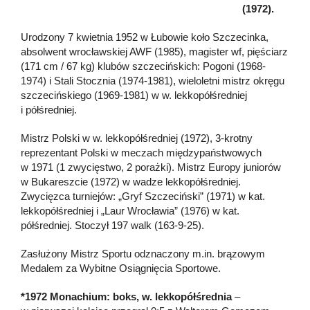
(1972).
Urodzony 7 kwietnia 1952 w Łubowie koło Szczecinka,
absolwent wrocławskiej AWF (1985), magister wf, pięściarz
(171 cm / 67 kg) klubów szczecińskich: Pogoni (1968-
1974) i Stali Stocznia (1974-1981), wieloletni mistrz okręgu
szczecińskiego (1969-1981) w w. lekkopółśredniej
i półśredniej.
Mistrz Polski w w. lekkopółśredniej (1972), 3-krotny
reprezentant Polski w meczach międzypaństwowych
w 1971 (1 zwycięstwo, 2 porażki). Mistrz Europy juniorów
w Bukareszcie (1972) w wadze lekkopółśredniej.
Zwycięzca turniejów: „Gryf Szczeciński” (1971) w kat.
lekkopółśredniej i „Laur Wrocławia” (1976) w kat.
półśredniej. Stoczył 197 walk (163-9-25).
Zasłużony Mistrz Sportu odznaczony m.in. brązowym
Medalem za Wybitne Osiągnięcia Sportowe.
*1972 Monachium: boks, w. lekkopółśrednia
–