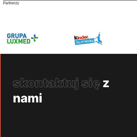
Partnerzy
skontaktuj się
z
nami