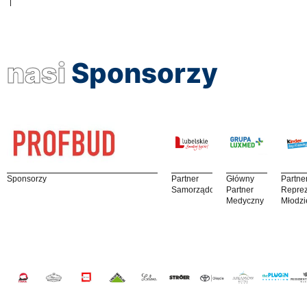
nasi
Sponsorzy
Sponsorzy
Partner
Główny
Partne
Samorządowy
Partner
Reprez
Medyczny
Młodzi