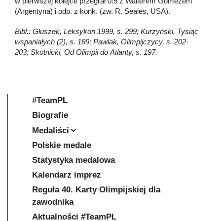
w pierwszej kolejce przegrał 0:5 z Walterem Gomezem
(Argentyna) i odp. z konk. (zw. R. Seales, USA).
Bibl.: Głuszek, Leksykon 1999, s. 299; Kurzyński, Tysiąc
wspaniałych (2), s. 189; Pawlak, Olimpijczycy, s. 202-
203; Skotnicki, Od Olimpii do Atlanty, s. 197.
#TeamPL
Biografie
Medaliści
Polskie medale
Statystyka medalowa
Kalendarz imprez
Reguła 40. Karty Olimpijskiej dla
zawodnika
Aktualności #TeamPL