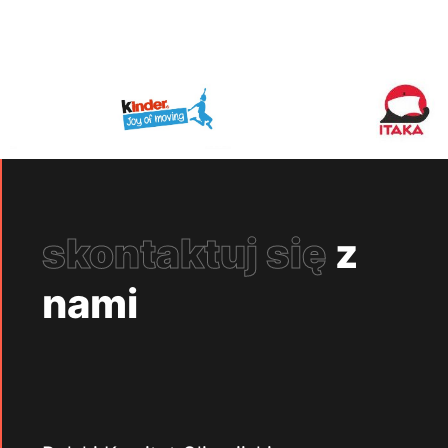
skontaktuj się
z
nami