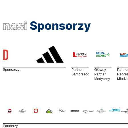
nasi
Sponsorzy
Sponsorzy
Partner
Główny
Partne
Samorządowy
Partner
Reprez
Medyczny
Młodzi
Partnerzy