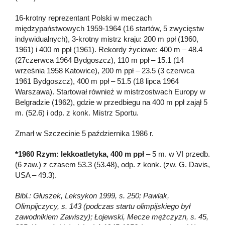
16-krotny reprezentant Polski w meczach
międzypaństwowych 1959-1964 (16 startów, 5 zwycięstw
indywidualnych), 3-krotny mistrz kraju: 200 m ppł (1960,
1961) i 400 m ppł (1961). Rekordy życiowe: 400 m – 48.4
(27czerwca 1964 Bydgoszcz), 110 m ppł – 15.1 (14
września 1958 Katowice), 200 m ppł – 23.5 (3 czerwca
1961 Bydgoszcz), 400 m ppł – 51.5 (18 lipca 1964
Warszawa). Startował również w mistrzostwach Europy w
Belgradzie (1962), gdzie w przedbiegu na 400 m ppł zajął 5
m. (52.6) i odp. z konk. Mistrz Sportu.
Zmarł w Szczecinie 5 października 1986 r.
*1960 Rzym: lekkoatletyka, 400 m ppł
– 5 m. w VI przedb.
(6 zaw.) z czasem 53.3 (53.48), odp. z konk. (zw. G. Davis,
USA – 49.3).
Bibl.: Głuszek, Leksykon 1999, s. 250; Pawlak,
Olimpijczycy, s. 143 (podczas startu olimpijskiego był
zawodnikiem Zawiszy); Łojewski, Mecze mężczyzn, s. 45,