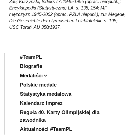
335; Kurzyński, Indeks LA 1945-1956 (oprac. nieopubl.);
Encyklopedia (Statystyczna) LA, s. 135, 154; MP
mężczyzn 1945-2002 (oprac. PZLA niepubl.); zur Megede,
Die Geschichte der olympischen Leichtathletik, s. 198;
USC Toruń, AU 350/1937.
#TeamPL
Biografie
Medaliści
Polskie medale
Statystyka medalowa
Kalendarz imprez
Reguła 40. Karty Olimpijskiej dla
zawodnika
Aktualności #TeamPL