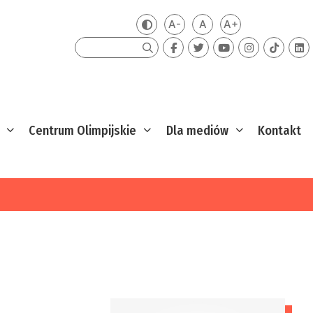
A-
A
A+
Zmień kontrast
Mniejsza czcionka
Domyślna czcionka
Większa czcion
Szukaj
Centrum Olimpijskie
Dla mediów
Kontakt