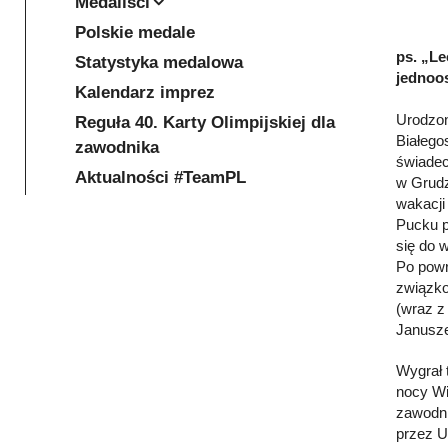
Medaliści
Polskie medale
ps. „Le
Statystyka medalowa
jednoos
Kalendarz imprez
Urodzon
Reguła 40. Karty Olimpijskiej dla
Białego
zawodnika
świadec
Aktualności #TeamPL
w Grudz
wakacji
Pucku p
się do 
Po powr
związko
(wraz z
Janusze
Wygrał 
nocy Wi
zawodni
przez U