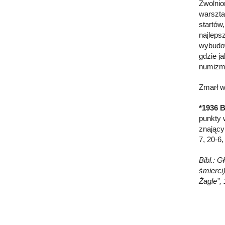
Zwolnio
warszta
startów,
najleps
wybudow
gdzie j
numizma
Zmarł w
*1936 B
punkty 
znający
7, 20-6
Bibl.: G
śmierci
Żagle”,