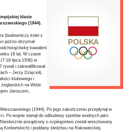
mpijskiej klasie
arszawskiego (1944).
a (budowniczy kolei z
owo późno otrzymał
podchorążówkę kawalerii
ieku 18 lat. W czasie
(7-18 lipca 1936) w
rywali i zakwalifikował
ach – Jerzy Dzięcioł).
łości klubowego i
 żeglarskich na Wiśle
ejem Jaroszem,
 Warszawskiego (1944). Po jego zakończeniu przepłynął w
erci. Po wojnie stanął do odbudowy sportów wodnych jako
 Niesłusznie posądzony o szpiegostwo został aresztowany
ną Korbońskich) i poddany śledztwu na Rakowieckiej.