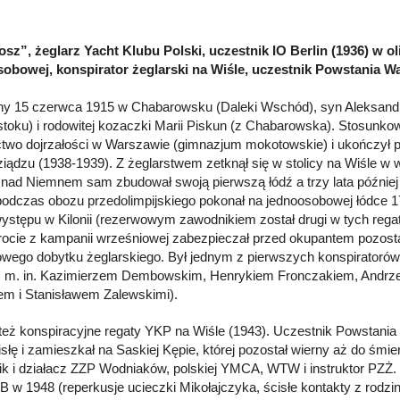
osz”, żeglarz Yacht Klubu Polski, uczestnik IO Berlin (1936) w oli
obowej, konspirator żeglarski na Wiśle, uczestnik Powstania W
y 15 czerwca 1915 w Chabarowsku (Daleki Wschód), syn Aleksandr
stoku) i rodowitej kozaczki Marii Piskun (z Chabarowska). Stosunk
two dojrzałości w Warszawie (gimnazjum mokotowskie) i ukończył 
iądzu (1938-1939). Z żeglarstwem zetknął się w stolicy na Wiśle w w
 nad Niemnem sam zbudował swoją pierwszą łódź a trzy lata później 
odczas obozu przedolimpijskiego pokonał na jednoosobowej łódce 17 
występu w Kilonii (rezerwowym zawodnikiem został drugi w tych regat
ocie z kampanii wrześniowej zabezpieczał przed okupantem pozosta
wego dobytku żeglarskiego. Był jednym z pierwszych konspiratorów
 m. in. Kazimierzem Dembowskim, Henrykiem Fronczakiem, Andrz
m i Stanisławem Zalewskimi).
też konspiracyjne regaty YKP na Wiśle (1943). Uczestnik Powstania
słę i zamieszkał na Saskiej Kępie, której pozostał wierny aż do śmi
k i działacz ZZP Wodniaków, polskiej YMCA, WTW i instruktor PZŻ.
B w 1948 (reperkusje ucieczki Mikołajczyka, ścisłe kontakty z rodzi