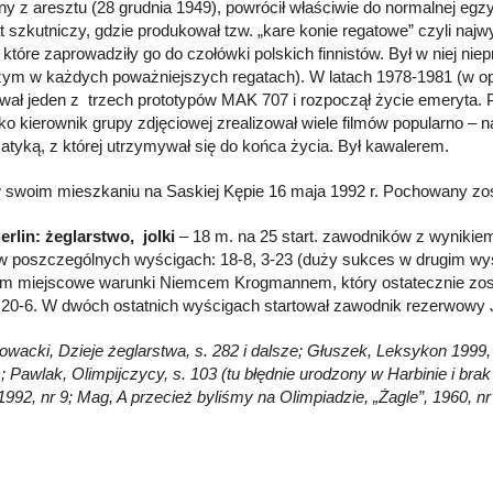
ny z aresztu (28 grudnia 1949), powrócił właściwie do normalnej egz
t szkutniczy, gdzie produkował tzw. „kare konie regatowe” czyli najwy
 które zaprowadziły go do czołówki polskich finnistów. Był w niej nie
zym w każdych poważniejszych regatach). W latach 1978-1981 (w op
ał jeden z trzech prototypów MAK 707 i rozpoczął życie emeryta. 
ako kierownik grupy zdjęciowej zrealizował wiele filmów popularno 
tyką, z której utrzymywał się do końca życia. Był kawalerem.
 swoim mieszkaniu na Saskiej Kępie 16 maja 1992 r. Pochowany 
erlin: żeglarstwo, jolki
– 18 m. na 25 start. zawodników z wynikiem 
w poszczególnych wyścigach: 18-8, 3-23 (duży sukces w drugim wyśc
m miejscowe warunki Niemcem Krogmannem, który ostatecznie został
, 20-6. W dwóch ostatnich wyścigach startował zawodnik rezerwowy J.
łowacki, Dzieje żeglarstwa, s. 282 i dalsze; Głuszek, Leksykon 1999, 
); Pawlak, Olimpijczycy, s. 103 (tu błędnie urodzony w Harbinie i bra
 1992, nr 9; Mag, A przecież byliśmy na Olimpiadzie, „Żagle”, 1960,