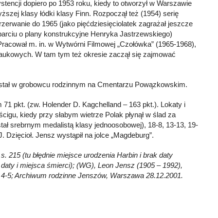
ystencji dopiero po 1953 roku, kiedy to otworzył w Warszawie
ższej klasy łódki klasy Finn. Rozpoczął też (1954) serię
przerwanie do 1965 (jako pięćdziesięciolatek zagrażał jeszcze
arciu o plany konstrukcyjne Henryka Jastrzewskiego)
Pracował m. in. w Wytwórni Filmowej „Czołówka” (1965-1968),
– naukowych. W tam tym też okresie zaczął się zajmować
został w grobowcu rodzinnym na Cmentarzu Powązkowskim.
71 pkt. (zw. Holender D. Kagchelland – 163 pkt.). Lokaty i
igu, kiedy przy słabym wietrze Polak płynął w ślad za
 srebrnym medalistą klasy jednoosobowej), 18-8, 13-13, 19-
 Dzięcioł. Jensz wystąpił na jolce „Magdeburg”.
s. 215 (tu błędnie miejsce urodzenia Harbin i brak daty
k daty i miejsca śmierci); (WG), Leon Jensz (1905 – 1992),
 nr 4-5; Archiwum rodzinne Jenszów, Warszawa 28.12.2001.