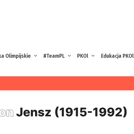
ka Olimpijskie
#TeamPL
PKOl
Edukacja PKOl
eon
Jensz (1915-1992)