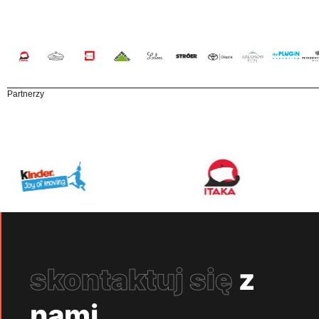
Partnerzy
skontaktuj się
z
nami