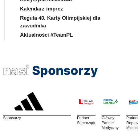
Kalendarz imprez
Reguła 40. Karty Olimpijskiej dla
zawodnika
Aktualności #TeamPL
nasi
Sponsorzy
Sponsorzy
Partner
Główny
Partne
Samorządowy
Partner
Reprez
Medyczny
Młodzi