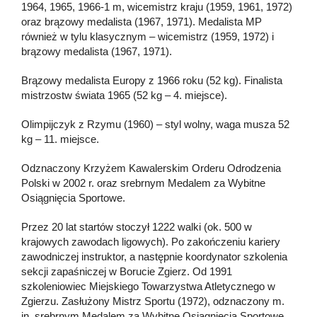
1964, 1965, 1966-1 m, wicemistrz kraju (1959, 1961, 1972)
oraz brązowy medalista (1967, 1971). Medalista MP
również w tylu klasycznym – wicemistrz (1959, 1972) i
brązowy medalista (1967, 1971).
Brązowy medalista Europy z 1966 roku (52 kg). Finalista
mistrzostw świata 1965 (52 kg – 4. miejsce).
Olimpijczyk z Rzymu (1960) – styl wolny, waga musza 52
kg – 11. miejsce.
Odznaczony Krzyżem Kawalerskim Orderu Odrodzenia
Polski w 2002 r. oraz srebrnym Medalem za Wybitne
Osiągnięcia Sportowe.
Przez 20 lat startów stoczył 1222 walki (ok. 500 w
krajowych zawodach ligowych). Po zakończeniu kariery
zawodniczej instruktor, a następnie koordynator szkolenia
sekcji zapaśniczej w Borucie Zgierz. Od 1991
szkoleniowiec Miejskiego Towarzystwa Atletycznego w
Zgierzu. Zasłużony Mistrz Sportu (1972), odznaczony m.
in. srebrnym Medalem za Wybitne Osiągnięcia Sportowe