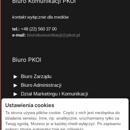
Biuro Komunikacji PKOl
kontakt wyłącznie dla mediów
tel.:
+48 (22) 560 37 00
e-mail:
biurokomunikacji@pkol.pl
Biuro PKOl
Biuro Zarządu
Biuro Administracji
Dział Marketingu i Komunikacji
Dział Edukacji Olimpijskiej
Ustawienia cookies
Dział Finansów i Kadr
Ta strona używa plików cookie. Część z nich jest niezbędna do
działania serwisu. Inne, np. analityczne, uruchamiamy tylko za
Dział Projektów Olimpijskich
Twoją zgodą. Możesz je w każdej chwili wyłączyć. Po zapisaniu
Dział Programów Rozwojowych
wyboru strona automatycznie się odświeży.