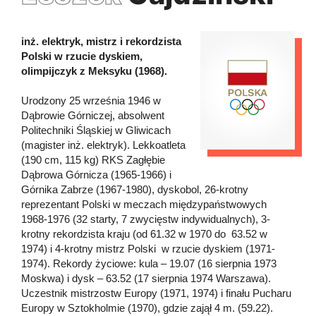
inż. elektryk, mistrz i rekordzista
Polski w rzucie dyskiem,
olimpijczyk z Meksyku (1968).
Urodzony 25 września 1946 w
Dąbrowie Górniczej, absolwent
Politechniki Śląskiej w Gliwicach
(magister inż. elektryk). Lekkoatleta
(190 cm, 115 kg) RKS Zagłębie
Dąbrowa Górnicza (1965-1966) i
Górnika Zabrze (1967-1980), dyskobol, 26-krotny
reprezentant Polski w meczach międzypaństwowych
1968-1976 (32 starty, 7 zwycięstw indywidualnych), 3-
krotny rekordzista kraju (od 61.32 w 1970 do 63.52 w
1974) i 4-krotny mistrz Polski w rzucie dyskiem (1971-
1974). Rekordy życiowe: kula – 19.07 (16 sierpnia 1973
Moskwa) i dysk – 63.52 (17 sierpnia 1974 Warszawa).
Uczestnik mistrzostw Europy (1971, 1974) i finału Pucharu
Europy w Sztokholmie (1970), gdzie zajął 4 m. (59.22).