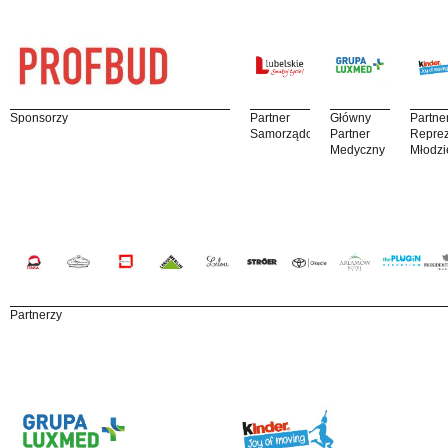
Sponsorzy
Partner
Główny
Partne
Samorządowy
Partner
Reprez
Medyczny
Młodzi
Partnerzy