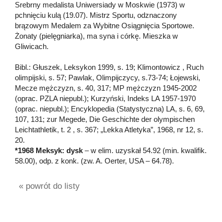
Srebrny medalista Uniwersiady w Moskwie (1973) w
pchnięciu kulą (19.07). Mistrz Sportu, odznaczony
brązowym Medalem za Wybitne Osiągnięcia Sportowe.
Żonaty (pielęgniarka), ma syna i córkę. Mieszka w
Gliwicach.
Bibl.: Głuszek, Leksykon 1999, s. 19; Klimontowicz , Ruch
olimpijski, s. 57; Pawlak, Olimpijczycy, s.73-74; Łojewski,
Mecze mężczyzn, s. 40, 317; MP mężczyzn 1945-2002
(oprac. PZLA niepubl.); Kurzyński, Indeks LA 1957-1970
(oprac. niepubl.); Encyklopedia (Statystyczna) LA, s. 6, 69,
107, 131; zur Megede, Die Geschichte der olympischen
Leichtathletik, t. 2 , s. 367; „Lekka Atletyka”, 1968, nr 12, s.
20.
*1968 Meksyk: dysk
– w elim. uzyskał 54.92 (min. kwalifik.
58.00), odp. z konk. (zw. A. Oerter, USA – 64.78).
« powrót do listy