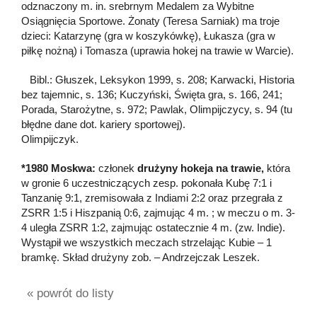
odznaczony m. in. srebrnym Medalem za Wybitne
Osiągnięcia Sportowe. Żonaty (Teresa Sarniak) ma troje
dzieci: Katarzynę (gra w koszykówkę), Łukasza (gra w
piłkę nożną) i Tomasza (uprawia hokej na trawie w Warcie).
Bibl.: Głuszek, Leksykon 1999, s. 208; Karwacki, Historia
bez tajemnic, s. 136; Kuczyński, Święta gra, s. 166, 241;
Porada, Starożytne, s. 972; Pawlak, Olimpijczycy, s. 94 (tu
błędne dane dot. kariery sportowej).
Olimpijczyk.
*1980 Moskwa:
członek
drużyny hokeja na trawie,
która
w gronie 6 uczestniczących zesp. pokonała Kubę 7:1 i
Tanzanię 9:1, zremisowała z Indiami 2:2 oraz przegrała z
ZSRR 1:5 i Hiszpanią 0:6, zajmując 4 m. ; w meczu o m. 3-
4 uległa ZSRR 1:2, zajmując ostatecznie 4 m. (zw. Indie).
Wystąpił we wszystkich meczach strzelając Kubie – 1
bramkę. Skład drużyny zob. – Andrzejczak Leszek.
« powrót do listy