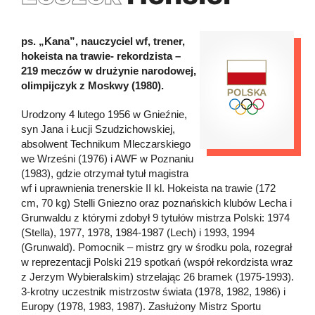
ps. „Kana”, nauczyciel wf, trener,
hokeista na trawie- rekordzista –
219 meczów w drużynie narodowej,
olimpijczyk z Moskwy (1980).
Urodzony 4 lutego 1956 w Gnieźnie,
syn Jana i Łucji Szudzichowskiej,
absolwent Technikum Mleczarskiego
we Wrześni (1976) i AWF w Poznaniu
(1983), gdzie otrzymał tytuł magistra
wf i uprawnienia trenerskie II kl. Hokeista na trawie (172
cm, 70 kg) Stelli Gniezno oraz poznańskich klubów Lecha i
Grunwaldu z którymi zdobył 9 tytułów mistrza Polski: 1974
(Stella), 1977, 1978, 1984-1987 (Lech) i 1993, 1994
(Grunwald). Pomocnik – mistrz gry w środku pola, rozegrał
w reprezentacji Polski 219 spotkań (współ rekordzista wraz
z Jerzym Wybieralskim) strzelając 26 bramek (1975-1993).
3-krotny uczestnik mistrzostw świata (1978, 1982, 1986) i
Europy (1978, 1983, 1987). Zasłużony Mistrz Sportu