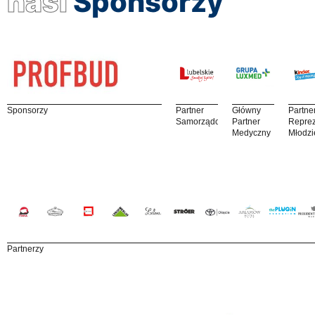
nasi
Sponsorzy
Sponsorzy
Partner
Główny
Partne
Samorządowy
Partner
Reprez
Medyczny
Młodzi
Partnerzy