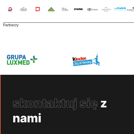
Partnerzy
skontaktuj się
z
nami