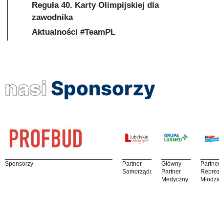
Reguła 40. Karty Olimpijskiej dla
zawodnika
Aktualności #TeamPL
nasi
Sponsorzy
Sponsorzy
Partner
Główny
Partne
Samorządowy
Partner
Reprez
Medyczny
Młodzi