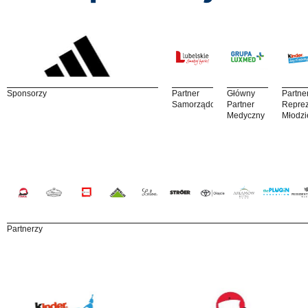
Sponsorzy
Partner
Główny
Partne
Samorządowy
Partner
Reprez
Medyczny
Młodzi
Partnerzy