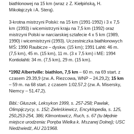
biathlonowej na 15 km (wraz z Z. Kiełpińską, H.
Mikołajczyk i A. Sterą).
3-krotna mistrzyni Polski: na 15 km (1991-1992) i 3 x 7,5
km (1993) i wicemistrzyni kraju na 7,5 km (1992) oraz
mistrzyni Polski w narciarskiej sztafecie 4 x 5 km (1989,
1990) i wicemistrzyni (1993). Uczestniczka biathlonowych
MŚ: 1990 Raubicze – dyskw. (15 km); 1991 Lahti: 46 m.
(7,5 km), 45 m. (15 km), 11 m. (3 x 7,5 km) i ME: 1994
Kontiolahti: 34 m. (7,5 km), 29 m. (15 km).
*1992 Albertville: biathlon, 7,5 km
– 60 m. na 69 start. z
czasem 29.39,9 (zw. A. Riezcowa, WNP – 24.29,2);
15 km
– 59 m. na 68 start. z czasem 1:02.57,2 (zw. A. Misersky,
Niemcy – 51.47,2).
Bibl.: Głuszek, Leksykon 1999, s. 257-258; Pawlak,
Olimpijczycy, s. 152; Zieleśkiewicz, Encyklopedia, s. 125,
250,253-254, 386; Klimontowicz, Ruch, s. 67 (tu błędnie
miejsce urodzenia: Poręba Wielka k. Mszanej Dolnej); USC
Niedźwiedź, AU 21/1968.