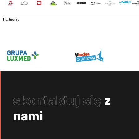
Partnerzy
skontaktuj się
z
nami