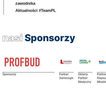
zawodnika
Aktualności #TeamPL
nasi
Sponsorzy
Sponsorzy
Partner
Główny
Partne
Samorządowy
Partner
Reprez
Medyczny
Młodzi