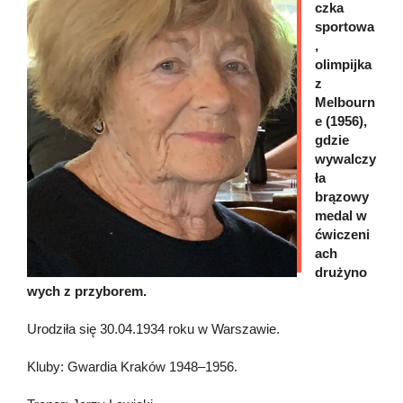
czka
sportowa
,
olimpijka
z
Melbourn
e (1956),
gdzie
wywalczy
ła
brązowy
medal w
ćwiczeni
ach
drużyno
wych z przyborem.
Urodziła się 30.04.1934 roku w Warszawie.
Kluby: Gwardia Kraków 1948–1956.