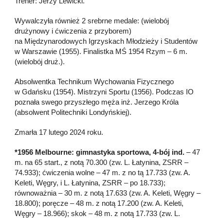
Trener: Jerzy Lewicki.
Wywalczyła również 2 srebrne medale: (wielobój
drużynowy i ćwiczenia z przyborem)
na Międzynarodowych Igrzyskach Młodzieży i Studentów
w Warszawie (1955). Finalistka MŚ 1954 Rzym – 6 m.
(wielobój druż.).
Absolwentka Technikum Wychowania Fizycznego
w Gdańsku (1954). Mistrzyni Sportu (1956). Podczas IO
poznała swego przyszłego męża inż. Jerzego Króla
(absolwent Politechniki Londyńskiej).
Zmarła 17 lutego 2024 roku.
*1956 Melbourne: gimnastyka sportowa, 4-bój ind.
– 47
m. na 65 start., z notą 70.300 (zw. L. Łatynina, ZSRR –
74.933); ćwiczenia wolne – 47 m. z no tą 17.733 (zw. A.
Keleti, Węgry, i L. Łatynina, ZSRR – po 18.733);
równoważnia – 30 m. z notą 17.633 (zw. A. Keleti, Węgry –
18.800); poręcze – 48 m. z notą 17.200 (zw. A. Keleti,
Węgry – 18.966); skok – 48 m. z notą 17.733 (zw. L.