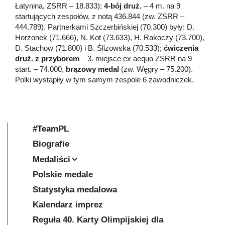
Łatynina, ZSRR – 18.833);
4-bój druż.
– 4 m. na 9
startujących zespołów, z notą 436.844 (zw. ZSRR –
444.789). Partnerkami Szczerbińskiej (70.300) były: D.
Horzonek (71.666), N. Kot (73.633), H. Rakoczy (73.700),
D. Stachow (71.800) i B. Ślizowska (70.533);
ćwiczenia
druż. z przyborem
– 3. miejsce ex aequo ZSRR na 9
start. – 74.000,
brązowy medal
(zw. Węgry – 75.200).
Polki wystąpiły w tym samym zespole 6 zawodniczek.
#TeamPL
Biografie
Medaliści
Polskie medale
Statystyka medalowa
Kalendarz imprez
Reguła 40. Karty Olimpijskiej dla