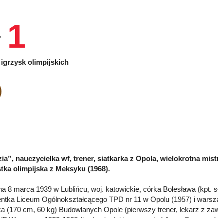
1
igrzysk olimpijskich
zia”, nauczycielka wf, trener, siatkarka z Opola, wielokrotna mis
tka olimpijska z Meksyku (1968).
a 8 marca 1939 w Lublińcu, woj. katowickie, córka Bolesława (kpt. sł
ntka Liceum Ogólnokształcącego TPD nr 11 w Opolu (1957) i warszaw
ka (170 cm, 60 kg) Budowlanych Opole (pierwszy trener, lekarz z za