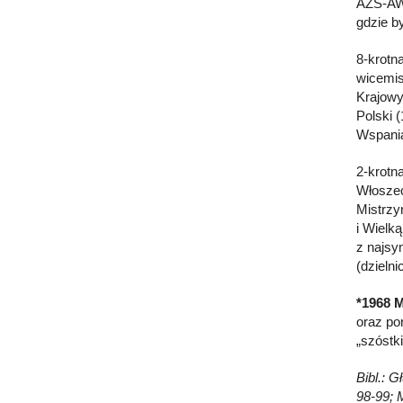
AZS-AWF
gdzie b
8-krotn
wicemis
Krajowy
Polski 
Wspania
2-krotn
Włoszec
Mistrzy
i Wielk
z najsy
(dzielni
*1968 
oraz po
„szóstk
Bibl.: 
98-99; 