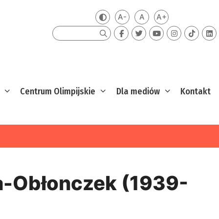
A-
A
A+
Zmień kontrast
Mniejsza czcionka
Domyślna czcionka
Większa czcion
Szukaj
Centrum Olimpijskie
Dla mediów
Kontakt
-Obłonczek (1939-