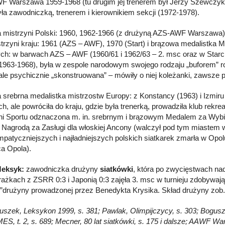
 Warszawa 1959-1968 (tu drugim jej trenerem był Jerzy Szewczyk),
yła zawodniczką, trenerem i kierownikiem sekcji (1972-1978).
a mistrzyni Polski: 1960, 1962-1966 (z drużyną AZS-AWF Warszawa) i
trzyni kraju: 1961 (AZS – AWF), 1970 (Start) i brązowa medalistka M
ch: w barwach AZS – AWF (1960/61 i 1962/63 – 2. msc oraz w Starci
(1963-1968), była w zespole narodowym swojego rodzaju „buforem” ro
le psychicznie „skonstruowana” – mówiły o niej koleżanki, zawsze
a srebrna medalistka mistrzostw Europy: z Konstancy (1963) i Izmiru
h, ale powróciła do kraju, gdzie była trenerką, prowadziła klub rekre
ni Sportu odznaczona m. in. srebrnym i brązowym Medalem za Wybi
ą Nagrodą za Zasługi dla włoskiej Ancony (walczył pod tym miastem w
mpatyczniejszych i najładniejszych polskich siatkarek zmarła w Opo
ca Opola).
Meksyk:
zawodniczka drużyny
siatkówki
, która po zwycięstwach na
rażkach z ZSRR 0:3 i Japonią 0:3 zajęła 3. msc w turnieju zdobyw
i”drużyny prowadzonej przez Benedykta Krysika. Skład drużyny zob.
Głuszek, Leksykon 1999, s. 381; Pawlak, Olimpijczycy, s. 303; Bogusz
MES, t. 2, s. 689; Mecner, 80 lat siatkówki, s. 175 i dalsze; AAWF W