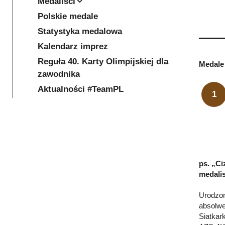
Medaliści
Polskie medale
Statystyka medalowa
Kalendarz imprez
Reguła 40. Karty Olimpijskiej dla
Medale 
zawodnika
Aktualności #TeamPL
1
ps. „Ci
medalis
Urodzon
absolwe
Siatkar