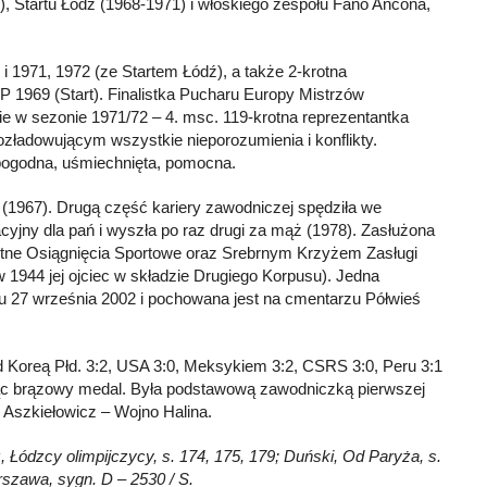
 Startu Łódź (1968-1971) i włoskiego zespołu Fano Ancona,
 1971, 1972 (ze Startem Łódź), a także 2-krotna
P 1969 (Start). Finalistka Pucharu Europy Mistrzów
e w sezonie 1971/72 – 4. msc. 119-krotna reprezentantka
zładowującym wszystkie nieporozumienia i konflikty.
 pogodna, uśmiechnięta, pomocna.
 (1967). Drugą część kariery zawodniczej spędziła we
acyjny dla pań i wyszła po raz drugi za mąż (1978). Zasłużona
tne Osiągnięcia Sportowe oraz Srebrnym Krzyżem Zasługi
 1944 jej ojciec w składzie Drugiego Korpusu). Jedna
lu 27 września 2002 i pochowana jest na cmentarzu Półwieś
d Koreą Płd. 3:2, USA 3:0, Meksykiem 3:2, CSRS 3:0, Peru 3:1
ając brązowy medal. Była podstawową zawodniczką pierwszej
 Aszkiełowicz – Wojno Halina.
, Łódzcy olimpijczycy, s. 174, 175, 179; Duński, Od Paryża, s.
arszawa, sygn. D – 2530 / S.