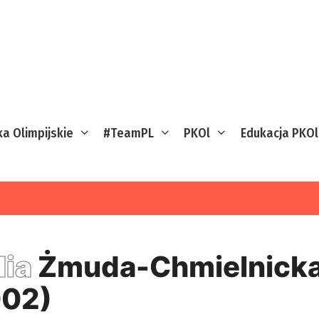
ka Olimpijskie
#TeamPL
PKOl
Edukacja PKOl
dia
Żmuda-Chmielnicka
02)