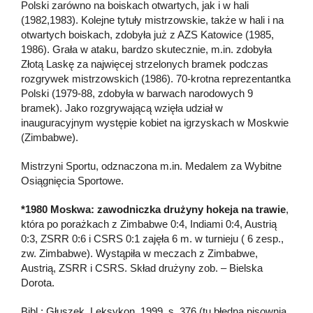
Polski zarówno na boiskach otwartych, jak i w hali
(1982,1983). Kolejne tytuły mistrzowskie, także w hali i na
otwartych boiskach, zdobyła już z AZS Katowice (1985,
1986). Grała w ataku, bardzo skutecznie, m.in. zdobyła
Złotą Laskę za najwięcej strzelonych bramek podczas
rozgrywek mistrzowskich (1986). 70-krotna reprezentantka
Polski (1979-88, zdobyła w barwach narodowych 9
bramek). Jako rozgrywającą wzięła udział w
inauguracyjnym występie kobiet na igrzyskach w Moskwie
(Zimbabwe).
Mistrzyni Sportu, odznaczona m.in. Medalem za Wybitne
Osiągnięcia Sportowe.
*1980 Moskwa:
zawodniczka drużyny hokeja na trawie
,
która po porażkach z Zimbabwe 0:4, Indiami 0:4, Austrią
0:3, ZSRR 0:6 i CSRS 0:1 zajęła 6 m. w turnieju ( 6 zesp.,
zw. Zimbabwe). Wystąpiła w meczach z Zimbabwe,
Austrią, ZSRR i CSRS. Skład drużyny zob. – Bielska
Dorota.
Bibl.: Głuszek, Leksykon, 1999, s. 376 (tu błędna pisownia