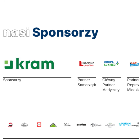
nasi
Sponsorzy
Sponsorzy
Partner
Główny
Partne
Samorządowy
Partner
Reprez
Medyczny
Młodzi