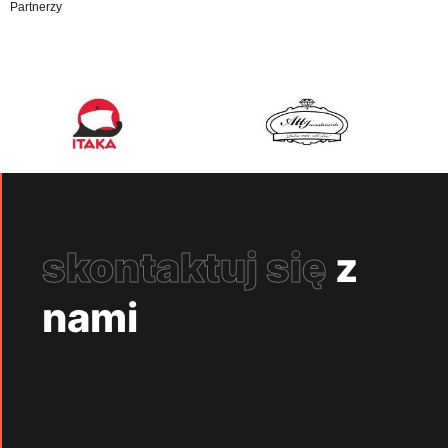
Partnerzy
skontaktuj się
z
nami