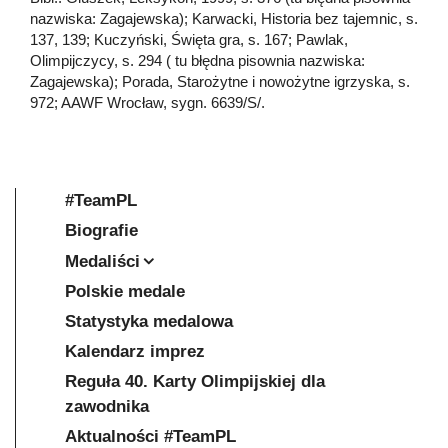
nazwiska: Zagajewska); Karwacki, Historia bez tajemnic, s.
137, 139; Kuczyński, Święta gra, s. 167; Pawlak,
Olimpijczycy, s. 294 ( tu błędna pisownia nazwiska:
Zagajewska); Porada, Starożytne i nowożytne igrzyska, s.
972; AAWF Wrocław, sygn. 6639/S/.
#TeamPL
Biografie
Medaliści
Polskie medale
Statystyka medalowa
Kalendarz imprez
Reguła 40. Karty Olimpijskiej dla
zawodnika
Aktualności #TeamPL