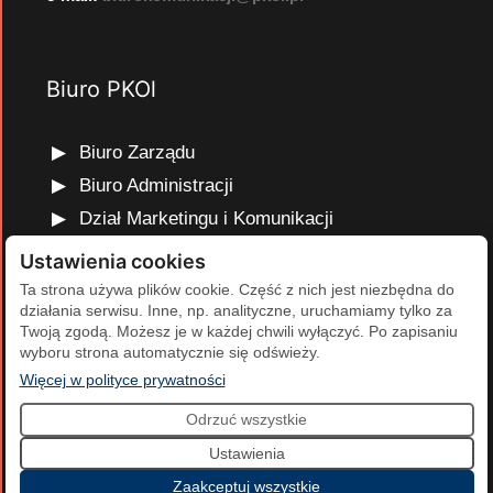
Biuro PKOl
Biuro Zarządu
Biuro Administracji
Dział Marketingu i Komunikacji
Dział Edukacji Olimpijskiej
Ustawienia cookies
Dział Finansów i Kadr
Ta strona używa plików cookie. Część z nich jest niezbędna do
działania serwisu. Inne, np. analityczne, uruchamiamy tylko za
Dział Projektów Olimpijskich
Twoją zgodą. Możesz je w każdej chwili wyłączyć. Po zapisaniu
Dział Programów Rozwojowych
wyboru strona automatycznie się odświeży.
(otwiera się w nowej karcie)
Więcej w polityce prywatności
Odrzuć wszystkie
2026 Polski Komitet Olimpijski | Projekt i realizacja:
Agencja
Ustawienia
Cumulus
.
Zaakceptuj wszystkie