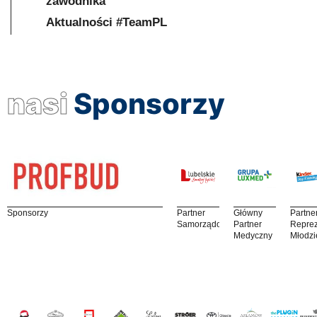
zawodnika
Aktualności #TeamPL
nasi
Sponsorzy
Sponsorzy
Partner
Główny
Partne
Samorządowy
Partner
Reprez
Medyczny
Młodzi