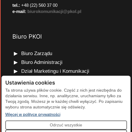
tel.:
+48 (22) 560 37 00
e-mail:
biurokomunikacji@pkol.pl
Biuro PKOl
Biuro Zarządu
Biuro Administracji
Dział Marketingu i Komunikacji
Dział Edukacji Olimpijskiej
Ustawienia cookies
Dział Finansów i Kadr
Ta strona używa plików cookie. Część z nich jest niezbędna do
działania serwisu. Inne, np. analityczne, uruchamiamy tylko za
Dział Projektów Olimpijskich
Twoją zgodą. Możesz je w każdej chwili wyłączyć. Po zapisaniu
Dział Programów Rozwojowych
wyboru strona automatycznie się odświeży.
(otwiera się w nowej karcie)
Więcej w polityce prywatności
Odrzuć wszystkie