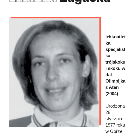
lekkoatlet
ka,
specjalist
ka
trójskoku
i skoku w
dal.
Olimpijka
z Aten
(2004).
Urodzona
28
stycznia
1977 roku
w Górze