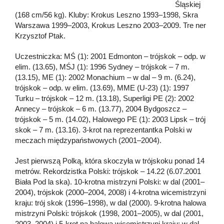
Śląskiej
(168 cm/56 kg). Kluby: Krokus Leszno 1993–1998, Skra
Warszawa 1999–2003, Krokus Leszno 2003–2009. Tre ner
Krzysztof Ptak.
Uczestniczka: MŚ (1): 2001 Edmonton – trójskok – odp. w
elim. (13.65), MŚJ (1): 1996 Sydney – trójskok – 7 m.
(13.15), ME (1): 2002 Monachium – w dal – 9 m. (6.24),
trójskok – odp. w elim. (13.69), MME (U-23) (1): 1997
Turku – trójskok – 12 m. (13.18), Superligi PE (2): 2002
Annecy – trójskok – 6 m. (13.77), 2004 Bydgoszcz –
trójskok – 5 m. (14.02), Halowego PE (1): 2003 Lipsk – trój
skok – 7 m. (13.16). 3-krot na reprezentantka Polski w
meczach międzypaństwowych (2001–2004).
Jest pierwszą Polką, która skoczyła w trójskoku ponad 14
metrów. Rekordzistka Polski: trójskok – 14.22 (6.07.2001
Biała Pod la ska). 10-krotna mistrzyni Polski: w dal (2001–
2004), trójskok (2000–2004, 2008) i 4-krotna wicemistrzyni
kraju: trój skok (1996–1998), w dal (2000). 9-krotna halowa
mistrzyni Polski: trójskok (1998, 2001–2005), w dal (2001,
2003, 2004) i 5-krot na halowa wicemistrzyni kraju: w dal