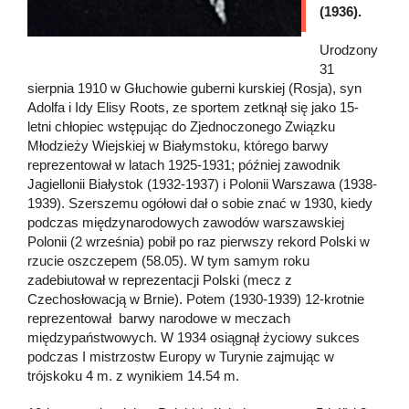
(1936).
Urodzony
31
sierpnia 1910 w Głuchowie guberni kurskiej (Rosja), syn
Adolfa i Idy Elisy Roots, ze sportem zetknął się jako 15-
letni chłopiec wstępując do Zjednoczonego Związku
Młodzieży Wiejskiej w Białymstoku, którego barwy
reprezentował w latach 1925-1931; później zawodnik
Jagiellonii Białystok (1932-1937) i Polonii Warszawa (1938-
1939). Szerszemu ogółowi dał o sobie znać w 1930, kiedy
podczas międzynarodowych zawodów warszawskiej
Polonii (2 września) pobił po raz pierwszy rekord Polski w
rzucie oszczepem (58.05). W tym samym roku
zadebiutował w reprezentacji Polski (mecz z
Czechosłowacją w Brnie). Potem (1930-1939) 12-krotnie
reprezentował barwy narodowe w meczach
międzypaństwowych. W 1934 osiągnął życiowy sukces
podczas I mistrzostw Europy w Turynie zajmując w
trójskoku 4 m. z wynikiem 14.54 m.