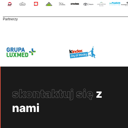
Partnerzy
skontaktuj się
z
nami