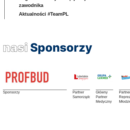
zawodnika
Aktualności #TeamPL
nasi
Sponsorzy
Sponsorzy
Partner
Główny
Partne
Samorządowy
Partner
Reprez
Medyczny
Młodzi