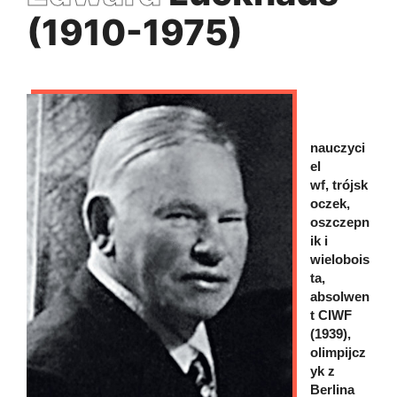
(1910-1975)
nauczyci
el
wf, trójsk
oczek,
oszczepn
ik i
wielobois
ta,
absolwen
t CIWF
(1939),
olimpijcz
yk z
Berlina