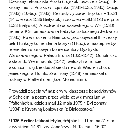
10-krotny rekordzista Polski (trójskok, oszczep, 5-bój) i 8-
krotny mistrz Polski: w trójskoku (1931-1935, 1939), 5-boju
(1933) i 10-boju (1933). Rekordy życiowe: trójskok – 15.21
(14 czerwca 1936 Białystok) i oszczep – 58.83 (20 sierpnia
1933 Białystok). Absolwent warszawskiego CIWF (1939) i
trener w KS Tomaszowska Fabryka Sztucznego Jedwabiu
(1939). Po wkroczeniu Niemców, jako obywatel III Rzeszy
pełnił funkcję komendanta fabryki (TFSJ), a następnie był
referentem sportowym komendantury Dystryktu
Warszawskiego w Pałacu Brühla (1939-1942). Ochotniczo
wstąpił do Wehrmachtu (1942), walczył na froncie
wschodnim, gdzie dostał się do niewoli. Więzień obozu
jenieckiego w Homlu. Zwolniony (1948) zamieszkał u
rodziny w Pfaffenhofen (koło Monachium).
Prowadził zajęcia wf najpierw w klasztorze benedyktynów
w Scheiern, a potem przez wiele lat w gimnazjum w
Pfaffenhofen, gdzie zmarł 12 maja 1975 r. Był żonaty
(1934) z Krystyną Łoniewską (z Białegostoku).
*1936 Berlin: lekkoatletyka, trójskok
– 11 m. na 31 start.
z wynikiem 14.61 (zw. Japończyk N. Tajima – 16.00).