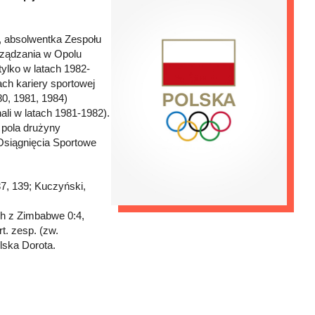
, absolwentka Zespołu
rządzania w Opolu
tylko w latach 1982-
ach kariery sportowej
80, 1981, 1984)
ali w latach 1981-1982).
 pola drużyny
Osiągnięcia Sportowe
37, 139; Kuczyński,
h z Zimbabwe 0:4,
rt. zesp. (zw.
lska Dorota.