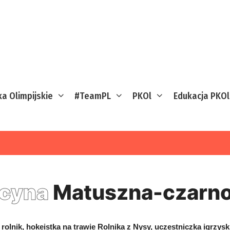
ka Olimpijskie
#TeamPL
PKOl
Edukacja PKOl
cyna
Matuszna-czarno
 rolnik, hokeistka na trawie Rolnika z Nysy, uczestniczka igrzysk