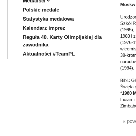
Medaliści
Moskwi
Polskie medale
Urodzon
Statystyka medalowa
Szkół R
Kalendarz imprez
(1995),
1983 i 
Reguła 40. Karty Olimpijskiej dla
(1976-1
zawodnika
wicemis
Aktualności #TeamPL
38-krot
narodow
(1984).
Bibl.: 
Święta g
*1980 
Indiami 
Zimbabw
« powr