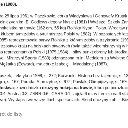
e (1980).
a 29 lipca 1961 w Paczkowie, córka Władysława i Genowefy Krutak
olniczych im. E. Godlewskiego w Nysie (1981) i Wyższej Szkoły Za
 hokeistka na trawie (162 cm, 55 kg) Rolnika Nysa i Polaru Wrocław (
z klubem tym zdobyła tytuł mistrza Polski w 1982). W pozostałych lat
985) reprezentowała barwy Rolnika z którym zdobyła trzykrotnie (19
trzostwo kraju na boiskach otwartych (była także wicemistrzynią w h
na reprezentantka Polski (1979-1984) – silny punkt obrony lub środka
ej. Mistrzyni Sportu (1980) odznaczona m.in. Medalem za Wybitne 
 Mężatka (Edward), ma córkę Izabelę – Magdalenę (1987).
Głuszek, Leksykon 1999, s. 272; Karwacki, Historia bez tajemnic, s. 1
ra, s. 167; Porada, Starożytne, s. 972; Pawlak, Olimpijczycy, s. 169.
Moskwa:
zawodniczka
drużyny hokeja na trawie,
która po porażkac
0:4, Austrią 0:3, ZSRR 0:6 i CSRS 0:1, zajęła 6 m. w turnieju na 6 sta
e). Wystąpiła we wszystkich spotkaniach. Skład drużyny zob. – Bie
ót do listy