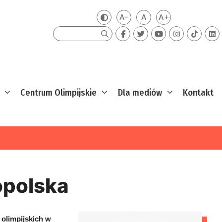
A-
A
A+
Zmień kontrast
Mniejsza czcionka
Domyślna czcionka
Większa czcion
Szukaj
Centrum Olimpijskie
Dla mediów
Kontakt
polska
 olimpijskich w