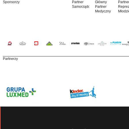
Sponsorzy
Partner
Główny
Partne
Samorządowy
Partner
Reprez
Medyczny
Młodzi
Partnerzy