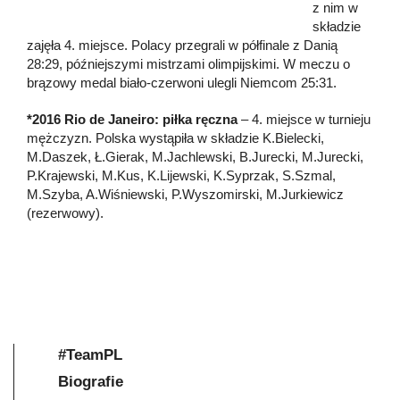
z nim w
składzie
zajęła 4. miejsce. Polacy przegrali w półfinale z Danią
28:29, późniejszymi mistrzami olimpijskimi. W meczu o
brązowy medal biało-czerwoni ulegli Niemcom 25:31.
*2016 Rio de Janeiro: piłka ręczna
– 4. miejsce w turnieju
mężczyzn. Polska wystąpiła w składzie K.Bielecki,
M.Daszek, Ł.Gierak, M.Jachlewski, B.Jurecki, M.Jurecki,
P.Krajewski, M.Kus, K.Lijewski, K.Syprzak, S.Szmal,
M.Szyba, A.Wiśniewski, P.Wyszomirski, M.Jurkiewicz
(rezerwowy).
#TeamPL
Biografie