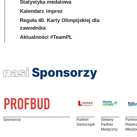
Statystyka medalowa
Kalendarz imprez
Reguła 40. Karty Olimpijskiej dla
zawodnika
Aktualności #TeamPL
nasi
Sponsorzy
Sponsorzy
Partner
Główny
Partne
Samorządowy
Partner
Reprez
Medyczny
Młodzi