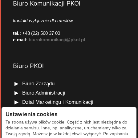
Biuro Komunikacji PKOl
kontakt wyłącznie dla mediów
tel.:
+48 (22) 560 37 00
e-mail:
biurokomunikacji@pkol.pl
Biuro PKOl
Biuro Zarządu
Biuro Administracji
Dział Marketingu i Komunikacji
Dział Edukacji Olimpijskiej
Ustawienia cookies
Dział Finansów i Kadr
Ta strona używa plików cookie. Część z nich jest niezbędna do
działania serwisu. Inne, np. analityczne, uruchamiamy tylko za
Dział Projektów Olimpijskich
Twoją zgodą. Możesz je w każdej chwili wyłączyć. Po zapisaniu