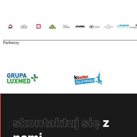
Partnerzy
skontaktuj się
z