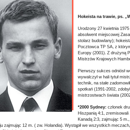
Hokeista na trawie, ps. „W
Urodzony 27 kwietnia 1975 r
absolwent miejscowej Zasa
stolarz budowlany); hokeis
Pocztowca TP SA, z którym
Europy (2001). Z drużyną 
Mistrzów Krajowych Hambu
Pierwszy sukces odniósł wcz
wywalczył w hali tytuł mist
technik, na stałe zadomowił
spotkań (1991-2002, zdobył
mistrzostwach świata (2002
*2000 Sydney:
członek dr
Hiszpanią 4:1, zremisowali z
Kanadą 2:3, zajmując 5 m.,
eju zajmując 12 m. ( zw. Holandia). Wystąpił we wszystkich meczach