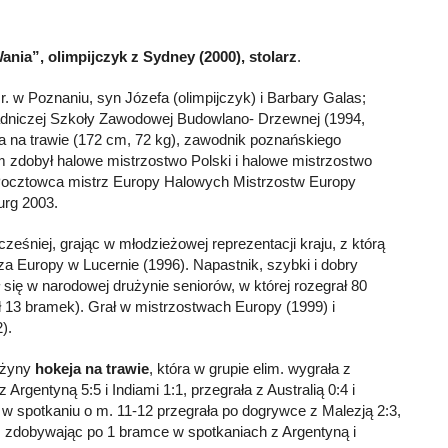
ania”, olimpijczyk z Sydney (2000), stolarz
.
. w Poznaniu, syn Józefa (olimpijczyk) i Barbary Galas;
dniczej Szkoły Zawodowej Budowlano- Drzewnej (1994,
ta na trawie (172 cm, 72 kg), zawodnik poznańskiego
 zdobył halowe mistrzostwo Polski i halowe mistrzostwo
Pocztowca mistrz Europy Halowych Mistrzostw Europy
rg 2003.
eśniej, grając w młodzieżowej reprezentacji kraju, z którą
rza Europy w Lucernie (1996). Napastnik, szybki i dobry
 się w narodowej drużynie seniorów, w której rozegrał 80
 13 bramek). Grał w mistrzostwach Europy (1999) i
).
użyny
hokeja na trawie
, która w grupie elim. wygrała z
 Argentyną 5:5 i Indiami 1:1, przegrała z Australią 0:4 i
 w spotkaniu o m. 11-12 przegrała po dogrywce z Malezją 2:3,
, zdobywając po 1 bramce w spotkaniach z Argentyną i