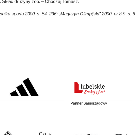
. Skład drużyny zob. – Choczaj Tomasz.
ronika sportu 2000, s. 54, 236; „Magazyn Olimpijski” 2000, nr 8-9, s.
Partner Samorządowy