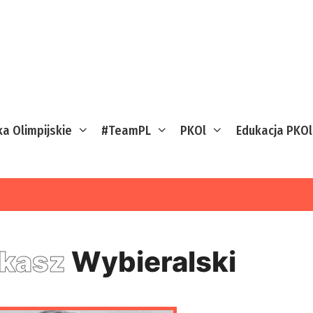
ka Olimpijskie
#TeamPL
PKOl
Edukacja PKOl
kasz
Wybieralski