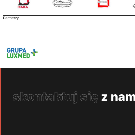
Partnerzy
skontaktuj się
z nam