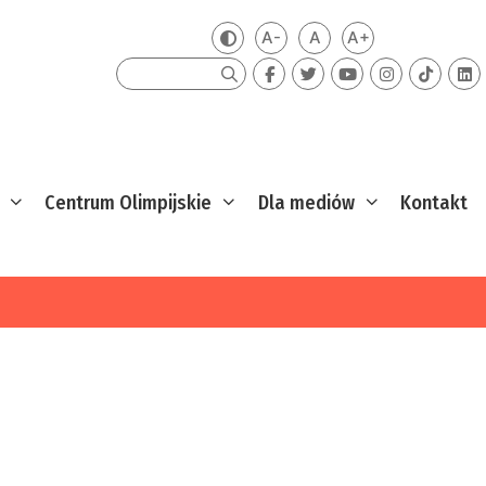
A-
A
A+
Zmień kontrast
Mniejsza czcionka
Domyślna czcionka
Większa czcion
Szukaj
Centrum Olimpijskie
Dla mediów
Kontakt