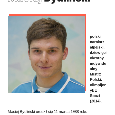
polski
narciarz
alpejski,
dziewięci
okrotny
indywidu
alny
Mistrz
Polski,
olimpijcz
yk z
Soczi
(2014).
Maciej Bydliński urodził się 11 marca 1988 roku