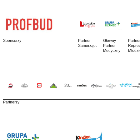
Sponsorzy
Partner
Główny
Partne
Samorządowy
Partner
Reprez
Medyczny
Młodzi
Partnerzy