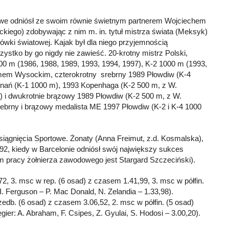
dowe odniósł ze swoim równie świetnym partnerem Wojciechem
iego) zdobywając z nim m. in. tytuł mistrza świata (Meksyk)
zołówki światowej. Kajak był dla niego przyjemnością
zystko by go nigdy nie zawieść. 20-krotny mistrz Polski,
00 m (1986, 1988, 1989, 1993, 1994, 1997), K-2 1000 m (1993,
amem Wysockim, czterokrotny srebrny 1989 Płowdiw (K-4
znań (K-1 1000 m), 1993 Kopenhaga (K-2 500 m, z W.
a) i dwukrotnie brązowy 1989 Płowdiw (K-2 500 m, z W.
ebrny i brązowy medalista ME 1997 Płowdiw (K-2 i K-4 1000
iągnięcia Sportowe. Żonaty (Anna Freimut, z.d. Kosmalska),
1992, kiedy w Barcelonie odniósł swój największy sukces
m pracy żołnierza zawodowego jest Stargard Szczeciński).
2, 3. msc w rep. (6 osad) z czasem 1.41,99, 3. msc w półfin.
I. Ferguson – P. Mac Donald, N. Zelandia – 1.33,98).
edb. (6 osad) z czasem 3.06,52, 2. msc w półfin. (5 osad)
er: A. Abraham, F. Csipes, Z. Gyulai, S. Hodosi – 3.00,20).