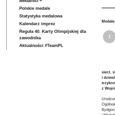
Medaliści
Polskie medale
Statystyka medalowa
Medale 
Kalendarz imprez
Reguła 40. Karty Olimpijskiej dla
1
zawodnika
Aktualności #TeamPL
sierż. 
i dziew
trzykro
z Wojc
Urodzon
Ogólnok
Bydgosz
i Micha