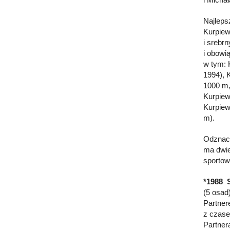
Najleps
Kurpiew
i srebrn
i obowi
w tym: 
1994), 
1000 m,
Kurpiew
Kurpiew
m).
Odznacz
ma dwie
sportow
*1988 S
(5 osad
Partner
z czase
Partner