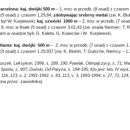
arcelona: kaj. dwójki 500 m
– 1. msc w przedb. (8 osad) z czasem 1
e (9 osad) z czasem 1.29,84,
zdobywając srebrny medal
(zw. K. Bl
 był W. Kurpiewski;
kaj. czwórki 1000 m
– 2. msc w przedb. (7 osad
, 6. msc w finale (9 osad) z czasem 3.01,43 (zw. osada Niemiec: T. R
ami w osadzie byli: G. Kaleta, G. Krawców i W. Kurpiewski.
tlanta: kaj. dwójki 500 m
– 2. msc w przedb. (7 osad) z czasem 1.3
e (9 osad) z czasem 1.29,937 (zw. K. Bluhm, T. Gutsche, Niemcy – 1
łuszek, Leksykon, 1999, s. 189, 190; Pawlak, Olimpijczycy, s. 71; Mac
 Sportu, s. 907; Duński, Od Paryża, s. 194-195; Kto jest kto, IV wyd
 116, 123, v. 2, 1991-1992, s. 83, 113, v. 3, 1993-1994, s. 27, 72, 1
ona przez zawodnika).