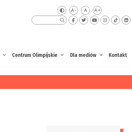
A-
A
A+
Zmień kontrast
Mniejsza czcionka
Domyślna czcionka
Większa czcion
Szukaj
Centrum Olimpijskie
Dla mediów
Kontakt