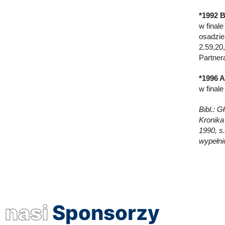
*1992 B
w final
osadzie
2.59,20
Partner
*1996 A
w final
Bibl.: G
Kronika
1990, s.
wypełni
nasi
Sponsorzy