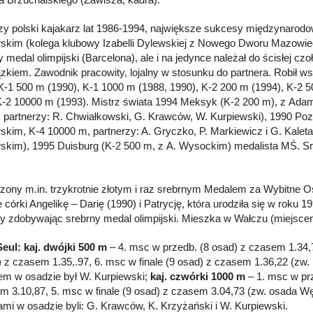
zy polski kajakarz lat 1986-1994, największe sukcesy międzynaro
skim (kolega klubowy Izabelli Dylewskiej z Nowego Dworu Mazowieck
y medal olimpijski (Barcelona), ale i na jedynce należał do ścisłej c
ązkiem. Zawodnik pracowity, lojalny w stosunku do partnera. Robił ws
K-1 500 m (1990), K-1 1000 m (1988, 1990), K-2 200 m (1994), K-2 5
K-2 10000 m (1993). Mistrz świata 1994 Meksyk (K-2 200 m), z Ad
 partnerzy: R. Chwiałkowski, G. Krawców, W. Kurpiewski), 1990 Po
skim, K-4 10000 m, partnerzy: A. Gryczko, P. Markiewicz i G. Kalet
skim), 1995 Duisburg (K-2 500 m, z A. Wysockim) medalista MŚ. Sr
ony m.in. trzykrotnie złotym i raz srebrnym Medalem za Wybitne Os
 córki Angelikę – Darię (1990) i Patrycję, która urodziła się w roku 
y zdobywając srebrny medal olimpijski. Mieszka w Wałczu (miejsce
eul: kaj. dwójki 500 m
– 4. msc w przedb. (8 osad) z czasem 1.34,7
) z czasem 1.35,.97, 6. msc w finale (9 osad) z czasem 1.36,22 (zw. 
em w osadzie był W. Kurpiewski;
kaj. czwórki 1000 m
– 1. msc w prz
m 3.10,87, 5. msc w finale (9 osad) z czasem 3.04,73 (zw. osada Węgi
ami w osadzie byli: G. Krawców, K. Krzyżański i W. Kurpiewski.