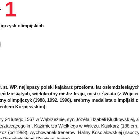
1
igrzysk olimpijskich
sł. st. WP, najlepszy polski kajakarz przełomu lat osiemdziesiątyc
ięćdziesiątych, wielokrotny mistrz kraju, mistrz świata (z Wojc
tny olimpijczyk (1988, 1992, 1996), srebrny medalista olimpijski 
iechem Kurpiewskim).
y 24 lutego 1967 w Wąbrzeźnie, syn Józefa i Izabeli Kłudkowskiej, 
ształcącego im. Kazimierza Wielkiego w Wałczu. Kajakarz (188 cm, 
cz (od 1988), wychowanek trenerów: Haliny Kościałowskiej (nauczyc
ła Brzuchalskiego (Zawisza, kadra).