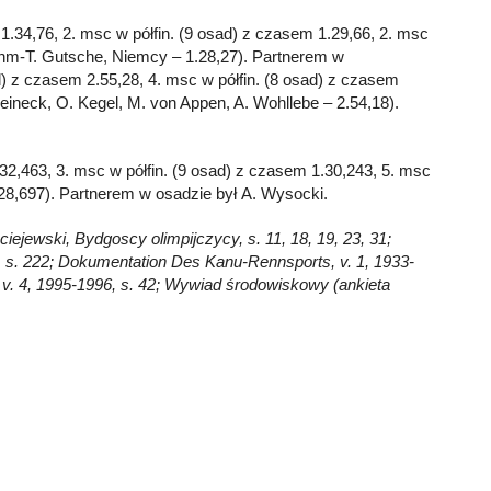
.34,76, 2. msc w półfin. (9 osad) z czasem 1.29,66, 2. msc
uhm-T. Gutsche, Niemcy – 1.28,27). Partnerem w
) z czasem 2.55,28, 4. msc w półfin. (8 osad) z czasem
eineck, O. Kegel, M. von Appen, A. Wohllebe – 2.54,18).
2,463, 3. msc w półfin. (9 osad) z czasem 1.30,243, 5. msc
.28,697). Partnerem w osadzie był A. Wysocki.
iejewski, Bydgoscy olimpijczycy, s. 11, 18, 19, 23, 31;
., s. 222; Dokumentation Des Kanu-Rennsports, v. 1, 1933-
24, v. 4, 1995-1996, s. 42; Wywiad środowiskowy (ankieta