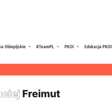
ka Olimpijskie
#TeamPL
PKOl
Edukacja PKOl
ciej
Freimut