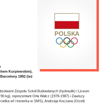
h
iechem Kurpiewskim),
z Barcelony 1992 (też
absolwent Zespołu Szkół Budowlanych (hydraulik) i Liceum
90 kg), reprezentant Orła Wałcz (1978-1987) i Zawiszy
ielka wf i trenerka w SMS), Andrzeja Koczana (Orzeł)