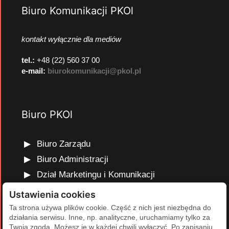
Biuro Komunikacji PKOl
kontakt wyłącznie dla mediów
tel.:
+48 (22) 560 37 00
e-mail:
biurokomunikacji@pkol.pl
Biuro PKOl
Biuro Zarządu
Biuro Administracji
Dział Marketingu i Komunikacji
Dział Edukacji Olimpijskiej
Ustawienia cookies
Dział Finansów i Kadr
Ta strona używa plików cookie. Część z nich jest niezbędna do
działania serwisu. Inne, np. analityczne, uruchamiamy tylko za
Dział Projektów Olimpijskich
Twoją zgodą. Możesz je w każdej chwili wyłączyć. Po zapisaniu