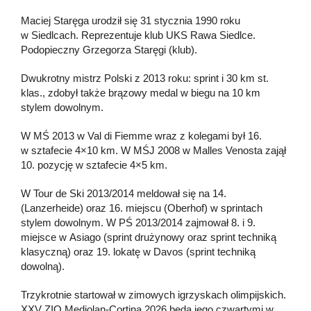
Maciej Staręga urodził się 31 stycznia 1990 roku
w Siedlcach. Reprezentuje klub UKS Rawa Siedlce.
Podopieczny Grzegorza Staręgi (klub).
Dwukrotny mistrz Polski z 2013 roku: sprint i 30 km st.
klas., zdobył także brązowy medal w biegu na 10 km
stylem dowolnym.
W MŚ 2013 w Val di Fiemme wraz z kolegami był 16.
w sztafecie 4×10 km. W MŚJ 2008 w Malles Venosta zajął
10. pozycję w sztafecie 4×5 km.
W Tour de Ski 2013/2014 meldował się na 14.
(Lanzerheide) oraz 16. miejscu (Oberhof) w sprintach
stylem dowolnym. W PŚ 2013/2014 zajmował 8. i 9.
miejsce w Asiago (sprint drużynowy oraz sprint techniką
klasyczną) oraz 19. lokatę w Davos (sprint techniką
dowolną).
Trzykrotnie startował w zimowych igrzyskach olimpijskich.
XXV ZIO Mediolan-Cortina 2026 będą jego czwartymi w