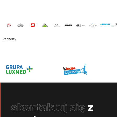
Partnerzy
skontaktuj się
z