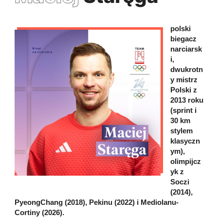
polski
biegacz
narciarsk
i,
dwukrotn
y mistrz
Polski z
2013 roku
(sprint i
30 km
stylem
klasyczn
ym),
olimpijcz
yk z
Soczi
(2014),
PyeongChang (2018), Pekinu (2022) i Mediolanu-
Cortiny (2026).