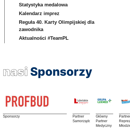
Statystyka medalowa
Kalendarz imprez
Reguła 40. Karty Olimpijskiej dla
zawodnika
Aktualności #TeamPL
nasi
Sponsorzy
Sponsorzy
Partner
Główny
Partne
Samorządowy
Partner
Reprez
Medyczny
Młodzi