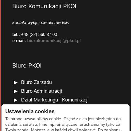
Biuro Komunikacji PKOl
kontakt wyłącznie dla mediów
tel.:
+48 (22) 560 37 00
e-mail:
biurokomunikacji@pkol.pl
Biuro PKOl
Biuro Zarządu
Biuro Administracji
Dział Marketingu i Komunikacji
Dział Edukacji Olimpijskiej
Ustawienia cookies
Dział Finansów i Kadr
Ta strona używa plików cookie. Część z nich jest niezbędna do
działania serwisu. Inne, np. analityczne, uruchamiamy tylko za
Dział Projektów Olimpijskich
Twoją zgodą. Możesz je w każdej chwili wyłączyć. Po zapisaniu