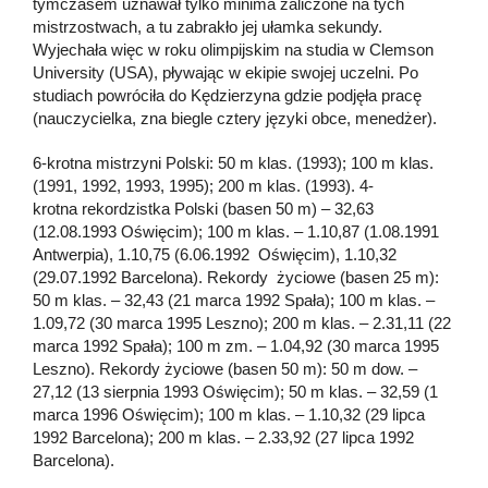
tymczasem uznawał tylko minima zaliczone na tych
mistrzostwach, a tu zabrakło jej ułamka sekundy.
Wyjechała więc w roku olimpijskim na studia w Clemson
University (USA), pływając w ekipie swojej uczelni. Po
studiach powróciła do Kędzierzyna gdzie podjęła pracę
(nauczycielka, zna biegle cztery języki obce, menedżer).
6-krotna mistrzyni Polski: 50 m klas. (1993); 100 m klas.
(1991, 1992, 1993, 1995); 200 m klas. (1993). 4-
krotna rekordzistka Polski (basen 50 m) – 32,63
(12.08.1993 Oświęcim); 100 m klas. – 1.10,87 (1.08.1991
Antwerpia), 1.10,75 (6.06.1992 Oświęcim), 1.10,32
(29.07.1992 Barcelona). Rekordy życiowe (basen 25 m):
50 m klas. – 32,43 (21 marca 1992 Spała); 100 m klas. –
1.09,72 (30 marca 1995 Leszno); 200 m klas. – 2.31,11 (22
marca 1992 Spała); 100 m zm. – 1.04,92 (30 marca 1995
Leszno). Rekordy życiowe (basen 50 m): 50 m dow. –
27,12 (13 sierpnia 1993 Oświęcim); 50 m klas. – 32,59 (1
marca 1996 Oświęcim); 100 m klas. – 1.10,32 (29 lipca
1992 Barcelona); 200 m klas. – 2.33,92 (27 lipca 1992
Barcelona).