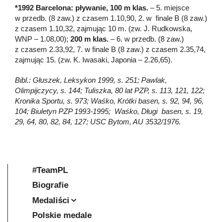
*1992 Barcelona: pływanie, 100 m klas.
– 5. miejsce
w przedb. (8 zaw.) z czasem 1.10,90, 2. w finale B (8 zaw.)
z czasem 1.10,32, zajmując 10 m. (zw. J. Rudkowska,
WNP – 1.08,00);
200 m klas.
– 6. w przedb. (8 zaw.)
z czasem 2.33,92, 7. w finale B (8 zaw.) z czasem 2.35,74,
zajmując 15. (zw. K. Iwasaki, Japonia – 2.26,65).
Bibl.: Głuszek, Leksykon 1999, s. 251; Pawlak,
Olimpijczycy, s. 144; Tuliszka, 80 lat PZP, s. 113, 121, 122;
Kronika Sportu, s. 973; Waśko, Krótki basen, s. 92, 94, 96,
104; Biuletyn PZP 1993-1995; Waśko, Długi basen, s. 19,
29, 64, 80, 82, 84, 127; USC Bytom, AU 3532/1976.
#TeamPL
Biografie
Medaliści
Polskie medale