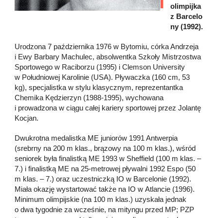
olimpijka
z Barcelo
ny (1992).
Urodzona 7 października 1976 w Bytomiu, córka Andrzeja
i Ewy Barbary Machulec, absolwentka Szkoły Mistrzostwa
Sportowego w Raciborzu (1995) i Clemson University
w Południowej Karolinie (USA). Pływaczka (160 cm, 53
kg), specjalistka w stylu klasycznym, reprezentantka
Chemika Kędzierzyn (1988-1995), wychowana
i prowadzona w ciągu całej kariery sportowej przez Jolantę
Kocjan.
Dwukrotna medalistka ME juniorów 1991 Antwerpia
(srebrny na 200 m klas., brązowy na 100 m klas.), wśród
seniorek była finalistką ME 1993 w Sheffield (100 m klas. –
7.) i finalistką ME na 25-metrowej pływalni 1992 Espo (50
m klas. – 7.) oraz uczestniczką IO w Barcelonie (1992).
Miała okazję wystartować także na IO w Atlancie (1996).
Minimum olimpijskie (na 100 m klas.) uzyskała jednak
o dwa tygodnie za wcześnie, na mityngu przed MP; PZP