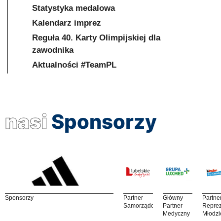
Statystyka medalowa
Kalendarz imprez
Reguła 40. Karty Olimpijskiej dla
zawodnika
Aktualności #TeamPL
nasi
Sponsorzy
Sponsorzy
Partner
Główny
Partne
Samorządowy
Partner
Reprez
Medyczny
Młodzi