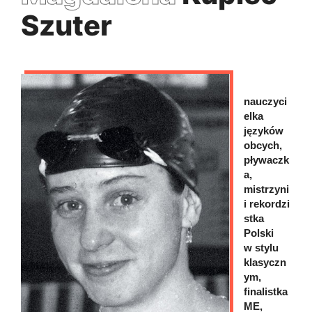
Szuter
nauczyci
elka
języków
obcych,
pływaczk
a,
mistrzyni
i rekordzi
stka
Polski
w stylu
klasyczn
ym,
finalistka
ME,