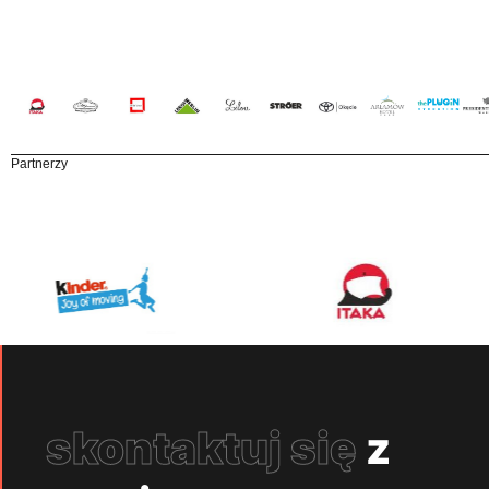
Partnerzy
skontaktuj się
z