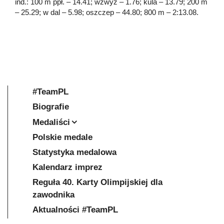
ind.: 100 m ppł. – 14.41; wzwyż – 1.76; kula – 13.79; 200 m
– 25.29; w dal – 5.98; oszczep – 44.80; 800 m – 2:13.08.
#TeamPL
Biografie
Medaliści
Polskie medale
Statystyka medalowa
Kalendarz imprez
Reguła 40. Karty Olimpijskiej dla
zawodnika
Aktualności #TeamPL