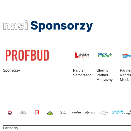
nasi
Sponsorzy
Sponsorzy
Partner
Główny
Partne
Samorządowy
Partner
Reprez
Medyczny
Młodzi
Partnerzy