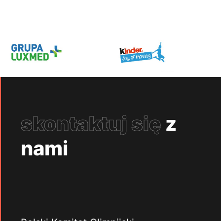
skontaktuj się
z
nami