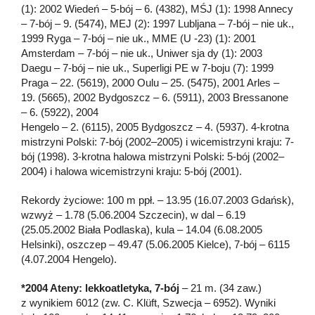
(1): 2002 Wiedeń – 5-bój – 6. (4382), MŚJ (1): 1998 Annecy
– 7-bój – 9. (5474), MEJ (2): 1997 Lubljana – 7-bój – nie uk.,
1999 Ryga – 7-bój – nie uk., MME (U -23) (1): 2001
Amsterdam – 7-bój – nie uk., Uniwer sja dy (1): 2003
Daegu – 7-bój – nie uk., Superligi PE w 7-boju (7): 1999
Praga – 22. (5619), 2000 Oulu – 25. (5475), 2001 Arles –
19. (5665), 2002 Bydgoszcz – 6. (5911), 2003 Bressanone
– 6. (5922), 2004
Hengelo – 2. (6115), 2005 Bydgoszcz – 4. (5937). 4-krotna
mistrzyni Polski: 7-bój (2002–2005) i wicemistrzyni kraju: 7-
bój (1998). 3-krotna halowa mistrzyni Polski: 5-bój (2002–
2004) i halowa wicemistrzyni kraju: 5-bój (2001).
Rekordy życiowe: 100 m ppł. – 13.95 (16.07.2003 Gdańsk),
wzwyż – 1.78 (5.06.2004 Szczecin), w dal – 6.19
(25.05.2002 Biała Podlaska), kula – 14.04 (6.08.2005
Helsinki), oszczep – 49.47 (5.06.2005 Kielce), 7-bój – 6115
(4.07.2004 Hengelo).
*2004 Ateny: lekkoatletyka, 7-bój
– 21 m. (34 zaw.)
z wynikiem 6012 (zw. C. Klüft, Szwecja – 6952). Wyniki