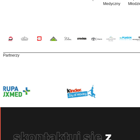
Medyczny
Młodzi
Partnerzy
skontaktuj się
z