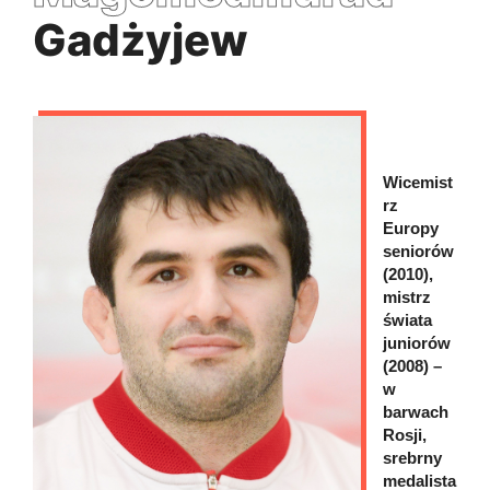
Gadżyjew
Wicemist
rz
Europy
seniorów
(2010),
mistrz
świata
juniorów
(2008) –
w
barwach
Rosji,
srebrny
medalista