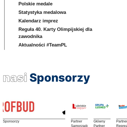
Polskie medale
Statystyka medalowa
Kalendarz imprez
Reguła 40. Karty Olimpijskiej dla
zawodnika
Aktualności #TeamPL
nasi
Sponsorzy
Sponsorzy
Partner
Główny
Partne
Samorządowy
Partner
Reprez