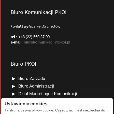
Biuro Komunikacji PKOl
kontakt wyłącznie dla mediów
tel.:
+48 (22) 560 37 00
e-mail:
biurokomunikacji@pkol.pl
Biuro PKOl
Biuro Zarządu
Biuro Administracji
Dział Marketingu i Komunikacji
Dział Edukacji Olimpijskiej
Ustawienia cookies
Dział Finansów i Kadr
Ta strona używa plików cookie. Część z nich jest niezbędna do