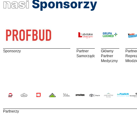
nasi
Sponsorzy
Sponsorzy
Partner
Główny
Partne
Samorządowy
Partner
Reprez
Medyczny
Młodzi
Partnerzy