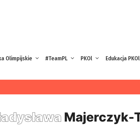
ka Olimpijskie
#TeamPL
PKOl
Edukacja PKOl
adysława
Majerczyk-