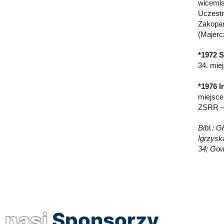
wicemis
Uczestn
Zakopan
(Majerc
*1972 S
34. mie
*1976 I
miejsce
ZSRR – 
Bibl.: 
Igrzyska
34; Gow
nasi
Sponsorzy