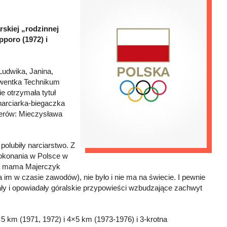
rskiej „rodzinnej
pporo (1972) i
Ludwika, Janina,
olwentka Technikum
 otrzymała tytuł
narciarka-biegaczka
nerów: Mieczysława
polubiły narciarstwo. Z
 pokonania w Polsce w
ała mama Majerczyk
a im w czasie zawodów), nie było i nie ma na świecie. I pewnie
wały i opowiadały góralskie przypowieści wzbudzające zachwyt
×5 km (1971, 1972) i 4×5 km (1973-1976) i 3-krotna