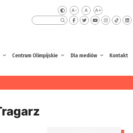
A-
A
A+
Zmień kontrast
Mniejsza czcionka
Domyślna czcionka
Większa czcion
Szukaj
Centrum Olimpijskie
Dla mediów
Kontakt
Tragarz