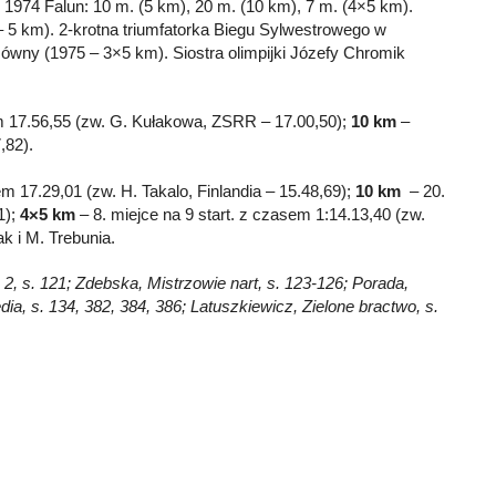
 1974 Falun: 10 m. (5 km), 20 m. (10 km), 7 m. (4×5 km).
 5 km). 2-krotna triumfatorka Biegu Sylwestrowego w
wny (1975 – 3×5 km). Siostra olimpijki Józefy Chromik
m 17.56,55 (zw. G. Kułakowa, ZSRR – 17.00,50);
10 km
–
,82).
m 17.29,01 (zw. H. Takalo, Finlandia – 15.48,69);
10 km
– 20.
1);
4×5 km
– 8. miejce na 9 start. z czasem 1:14.13,40 (zw.
k i M. Trebunia.
 2, s. 121; Zdebska, Mistrzowie nart, s. 123-126; Porada,
dia, s. 134, 382, 384, 386; Latuszkiewicz, Zielone bractwo, s.