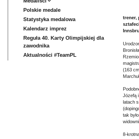
Medaliści
Polskie medale
trener,
Statystyka medalowa
sztafec
Kalendarz imprez
Innsbru
Reguła 40. Karty Olimpijskiej dla
Urodzon
zawodnika
Bronisł
Aktualności #TeamPL
Rzemios
magistr
(163 cm
Marchuł
Podobno
Józefą 
latach 
(doping
tak był
widowni
8-krotn