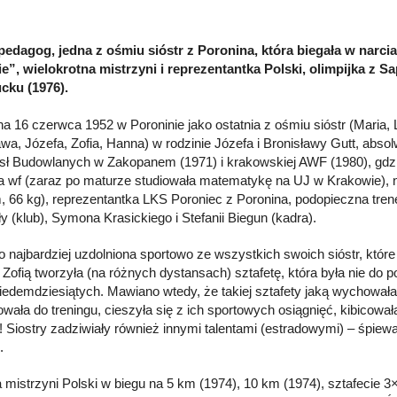
 pedagog, jedna z ośmiu sióstr z Poronina, która biegała w narcia
ie”, wielokrotna mistrzyni i reprezentantka Polski, olimpijka z Sa
cku (1976).
a 16 czerwca 1952 w Poroninie jako ostatnia z ośmiu sióstr (Maria, 
awa, Józefa, Zofia, Hanna) w rodzinie Józefa i Bronisławy Gutt, abs
ł Budowlanych w Zakopanem (1971) i krakowskiej AWF (1980), gdzie
a wf (zaraz po maturze studiowała matematykę na UJ w Krakowie), 
, 66 kg), reprezentantka LKS Poroniec z Poronina, podopieczna tre
y (klub), Symona Krasickiego i Stefanii Biegun (kadra).
 najbardziej uzdolniona sportowo ze wszystkich swoich sióstr, które 
i Zofią tworzyła (na różnych dystansach) sztafetę, która była nie do
siedemdziesiątych. Mawiano wtedy, że takiej sztafety jaką wychow
owała do treningu, cieszyła się z ich sportowych osiągnięć, kibicował
o! Siostry zadziwiały również innymi talentami (estradowymi) – śpie
.
a mistrzyni Polski w biegu na 5 km (1974), 10 km (1974), sztafecie 3