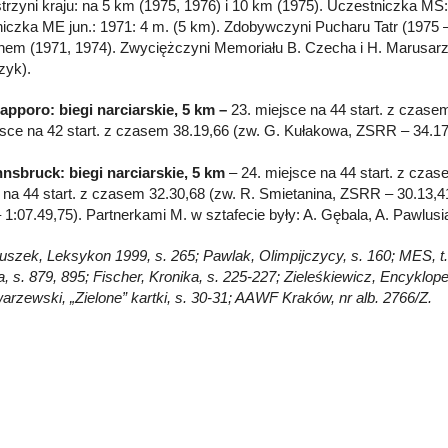
trzyni kraju: na 5 km (1975, 1976) i 10 km (1975). Uczestniczka MŚ:
iczka ME jun.: 1971: 4 m. (5 km). Zdobywczyni Pucharu Tatr (1975 –
em (1971, 1974). Zwyciężczyni Memoriału B. Czecha i H. Marusarzó
zyk).
apporo: biegi narciarskie, 5 km –
23. miejsce na 44 start. z czase
jsce na 42 start. z czasem 38.19,66 (zw. G. Kułakowa, ZSRR – 34.17
nnsbruck: biegi narciarskie, 5 km
– 24. miejsce na 44 start. z czase
 na 44 start. z czasem 32.30,68 (zw. R. Smietanina, ZSRR – 30.13,4
1:07.49,75). Partnerkami M. w sztafecie były: A. Gębala, A. Pawlusia
Głuszek, Leksykon 1999, s. 265; Pawlak, Olimpijczycy, s. 160; MES, t.
, s. 879, 895; Fischer, Kronika, s. 225-227; Zieleśkiewicz, Encyklope
arzewski, „Zielone” kartki, s. 30-31; AAWF Kraków, nr alb. 2766/Z.