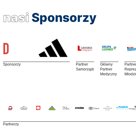
nasi
Sponsorzy
Sponsorzy
Partner
Główny
Partne
Samorządowy
Partner
Reprez
Medyczny
Młodzi
Partnerzy