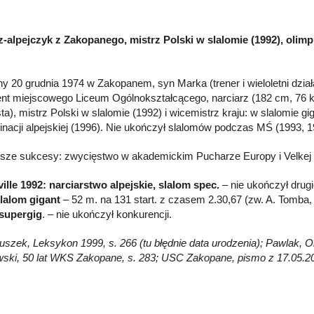
z-alpejczyk z Zakopanego, mistrz Polski w slalomie (1992), olimpi
y 20 grudnia 1974 w Zakopanem, syn Marka (trener i wieloletni dzi
nt miejscowego Liceum Ogólnokształcącego, narciarz (182 cm, 76 kg
ta), mistrz Polski w slalomie (1992) i wicemistrz kraju: w slalomie g
nacji alpejskiej (1996). Nie ukończył slalomów podczas MŚ (1993, 1
sze sukcesy: zwycięstwo w akademickim Pucharze Europy i Velkej
ville 1992: narciarstwo alpejskie, slalom spec.
– nie ukończył drugi
lalom gigant
– 52 m. na 131 start. z czasem 2.30,67 (zw. A. Tomba,
 supergig
. – nie ukończył konkurencji.
łuszek, Leksykon 1999, s. 266 (tu błędnie data urodzenia); Pawlak, Ol
ski, 50 lat WKS Zakopane, s. 283; USC Zakopane, pismo z 17.05.2