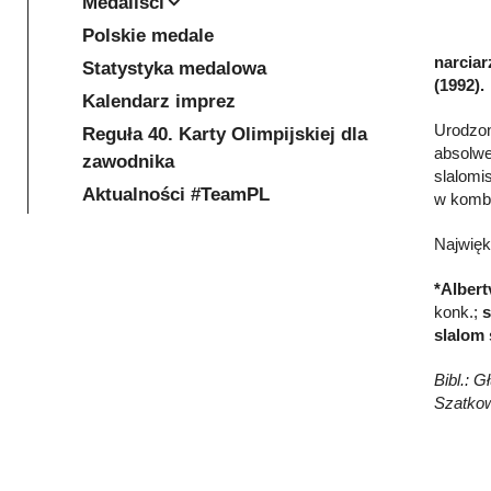
Medaliści
Polskie medale
narciar
Statystyka medalowa
(1992).
Kalendarz imprez
Urodzon
Reguła 40. Karty Olimpijskiej dla
absolwe
zawodnika
slalomis
Aktualności #TeamPL
w kombi
Najwięk
*Albert
konk.;
s
slalom
Bibl.: G
Szatkow