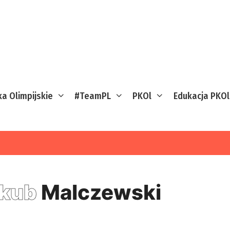
ka Olimpijskie
#TeamPL
PKOl
Edukacja PKOl
akub
Malczewski