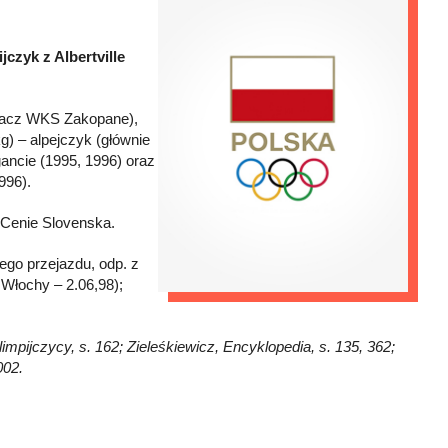
jczyk z Albertville
ałacz WKS Zakopane),
) – alpejczyk (głównie
igancie (1995, 1996) oraz
996).
 Cenie Slovenska.
ego przejazdu, odp. z
 Włochy – 2.06,98);
impijczycy, s. 162; Zieleśkiewicz, Encyklopedia, s. 135, 362;
002.