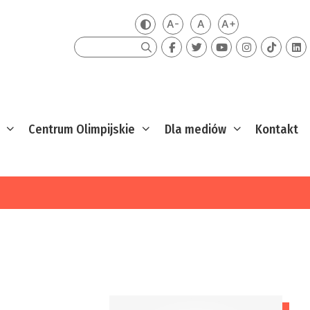
A-
A
A+
Zmień kontrast
Mniejsza czcionka
Domyślna czcionka
Większa czcion
Szukaj
Centrum Olimpijskie
Dla mediów
Kontakt