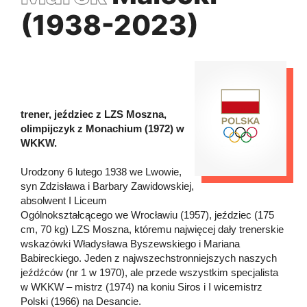
(1938-2023)
trener, jeździec z LZS Moszna,
olimpijczyk z Monachium (1972) w
WKKW.
Urodzony 6 lutego 1938 we Lwowie,
syn Zdzisława i Barbary Zawidowskiej,
absolwent I Liceum
Ogólnokształcącego we Wrocławiu (1957), jeździec (175
cm, 70 kg) LZS Moszna, któremu najwięcej dały trenerskie
wskazówki Władysława Byszewskiego i Mariana
Babireckiego. Jeden z najwszechstronniejszych naszych
jeźdźców (nr 1 w 1970), ale przede wszystkim specjalista
w WKKW – mistrz (1974) na koniu Siros i I wicemistrz
Polski (1966) na Desancie.