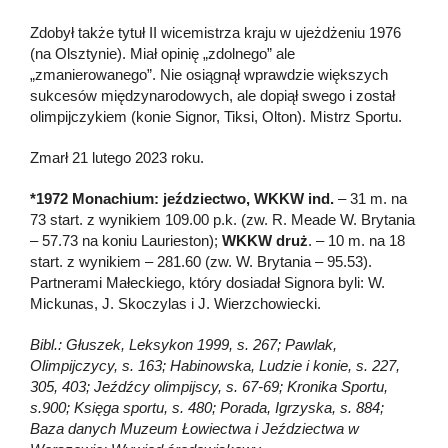
Zdobył także tytuł II wicemistrza kraju w ujeżdżeniu 1976
(na Olsztynie). Miał opinię „zdolnego” ale
„zmanierowanego”. Nie osiągnął wprawdzie większych
sukcesów międzynarodowych, ale dopiął swego i został
olimpijczykiem (konie Signor, Tiksi, Olton). Mistrz Sportu.
Zmarł 21 lutego 2023 roku.
*1972 Monachium: jeździectwo, WKKW ind.
– 31 m. na
73 start. z wynikiem 109.00 p.k. (zw. R. Meade W. Brytania
– 57.73 na koniu Laurieston);
WKKW druż
. – 10 m. na 18
start. z wynikiem – 281.60 (zw. W. Brytania – 95.53).
Partnerami Małeckiego, który dosiadał Signora byli: W.
Mickunas, J. Skoczylas i J. Wierzchowiecki.
Bibl.: Głuszek, Leksykon 1999, s. 267; Pawlak,
Olimpijczycy, s. 163; Habinowska, Ludzie i konie, s. 227,
305, 403; Jeźdźcy olimpijscy, s. 67-69; Kronika Sportu,
s.900; Księga sportu, s. 480; Porada, Igrzyska, s. 884;
Baza danych Muzeum Łowiectwa i Jeździectwa w