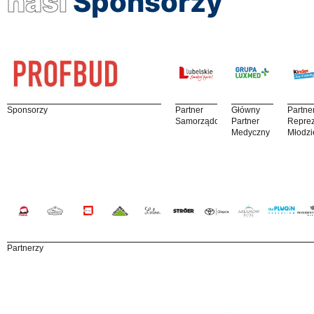
nasi
Sponsorzy
Sponsorzy
Partner
Główny
Partne
Samorządowy
Partner
Reprez
Medyczny
Młodzi
Partnerzy