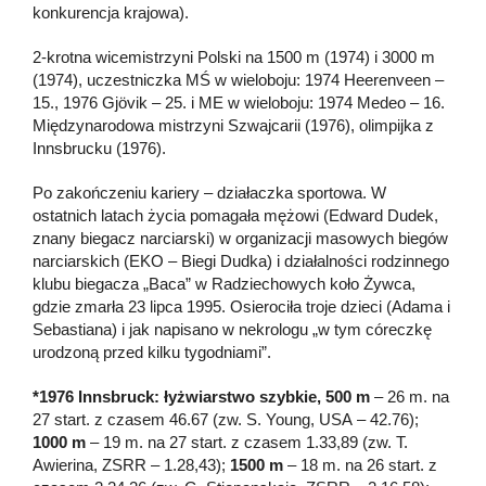
konkurencja krajowa).
2-krotna wicemistrzyni Polski na 1500 m (1974) i 3000 m
(1974), uczestniczka MŚ w wieloboju: 1974 Heerenveen –
15., 1976 Gjövik – 25. i ME w wieloboju: 1974 Medeo – 16.
Międzynarodowa mistrzyni Szwajcarii (1976), olimpijka z
Innsbrucku (1976).
Po zakończeniu kariery – działaczka sportowa. W
ostatnich latach życia pomagała mężowi (Edward Dudek,
znany biegacz narciarski) w organizacji masowych biegów
narciarskich (EKO – Biegi Dudka) i działalności rodzinnego
klubu biegacza „Baca” w Radziechowych koło Żywca,
gdzie zmarła 23 lipca 1995. Osierociła troje dzieci (Adama i
Sebastiana) i jak napisano w nekrologu „w tym córeczkę
urodzoną przed kilku tygodniami”.
*1976 Innsbruck: łyżwiarstwo szybkie, 500 m
– 26 m. na
27 start. z czasem 46.67 (zw. S. Young, USA – 42.76);
1000 m
– 19 m. na 27 start. z czasem 1.33,89 (zw. T.
Awierina, ZSRR – 1.28,43);
1500 m
– 18 m. na 26 start. z