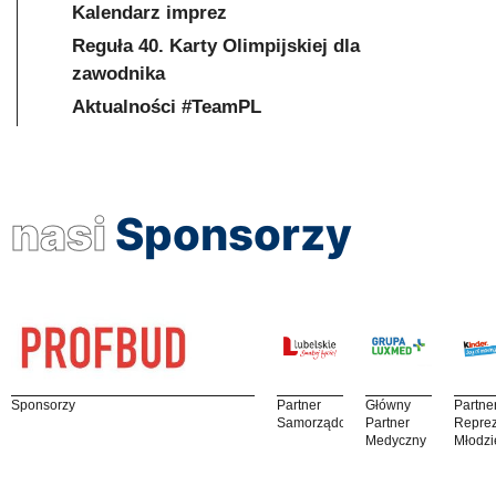
Kalendarz imprez
Reguła 40. Karty Olimpijskiej dla
zawodnika
Aktualności #TeamPL
nasi
Sponsorzy
Sponsorzy
Partner
Główny
Partne
Samorządowy
Partner
Reprez
Medyczny
Młodzi