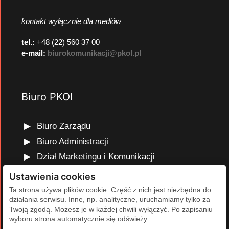
kontakt wyłącznie dla mediów
tel.:
+48 (22) 560 37 00
e-mail:
biurokomunikacji@pkol.pl
Biuro PKOl
Biuro Zarządu
Biuro Administracji
Dział Marketingu i Komunikacji
Dział Edukacji Olimpijskiej
Ustawienia cookies
Dział Finansów i Kadr
Ta strona używa plików cookie. Część z nich jest niezbędna do
działania serwisu. Inne, np. analityczne, uruchamiamy tylko za
Dział Projektów Olimpijskich
Twoją zgodą. Możesz je w każdej chwili wyłączyć. Po zapisaniu
Dział Programów Rozwojowych
wyboru strona automatycznie się odświeży.