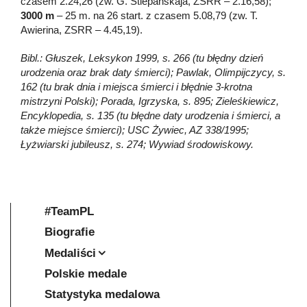
czasem 2.24,26 (zw. G. Stiepanskaja, ZSRR – 2.16,58);
3000 m
– 25 m. na 26 start. z czasem 5.08,79 (zw. T.
Awierina, ZSRR – 4.45,19).
Bibl.: Głuszek, Leksykon 1999, s. 266 (tu błędny dzień
urodzenia oraz brak daty śmierci); Pawlak, Olimpijczycy, s.
162 (tu brak dnia i miejsca śmierci i błędnie 3-krotna
mistrzyni Polski); Porada, Igrzyska, s. 895; Zieleśkiewicz,
Encyklopedia, s. 135 (tu błędne daty urodzenia i śmierci, a
także miejsce śmierci); USC Żywiec, AZ 338/1995;
Łyżwiarski jubileusz, s. 274; Wywiad środowiskowy.
#TeamPL
Biografie
Medaliści
Polskie medale
Statystyka medalowa