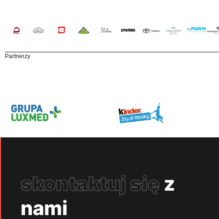
Partnerzy
skontaktuj się
z
nami