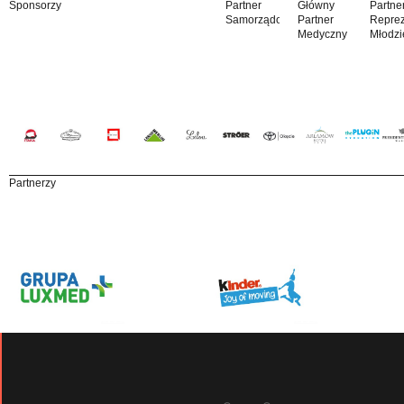
Sponsorzy
Partner
Główny
Partne
Samorządowy
Partner
Reprez
Medyczny
Młodzi
Partnerzy