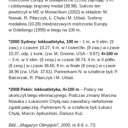
i zdobywając brązowy medal (38.98). Sukces ten
powtórzyli w ME w Monachium (2002) w składzie: M.
Nowak, R. Pilarczyk, Ł. Chyła i M. Urbaś. Srebrny
medalista (10.28) młodzieżowych mistrzostw Europy
w Göteborgu (1999) w biegu na 100 m.
*2000 Sydney: lekkoatletyka, 100 m
– 1 m. w II elim. (9
zaw.) z czasem 10.27, 4 m. w I ćwierćfin. (8 zaw.) w czasie
10.37, odp. z konk. (zw. M. Greene, USA – 9.87);
4×100 m
– 3 m. w V elim. (8 zesp.) w czasie 38.74, 4 m. w II półfin.
(8 zesp.) w czasie 38.60, 8 m. w finale (8 zesp.) w czasie
38.96 (zw. USA- 37.61). Partnerkami N. w sztafecie byli: P.
Balcerzak, R. Pilarczyk i M. Urbaś.
*2008 Pekin: lekkoatletyka, 4×100 m
– Polacy nie
ukończyli biegu eliminacyjnego. Podczas zmiany Marcina
Nowaka z Łukaszem Chyłą nasi zawodnicy niefortunnie
zgubili pałęczkę. Partnerami N. w sztafecie byli: Łukasz
Chyła, Marcin Jędrusiński, Dariusz Kuć.
Bibl.: „Magazyn Olimpijski”, 2000, nr 8-9, s. 73;