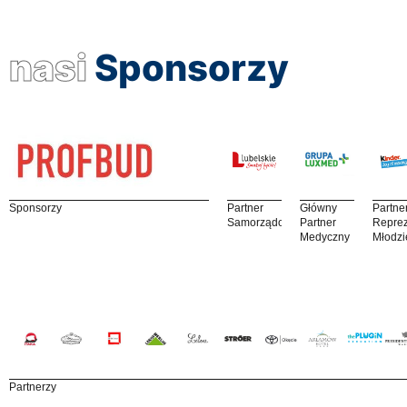
nasi
Sponsorzy
Sponsorzy
Partner
Główny
Partne
Samorządowy
Partner
Reprez
Medyczny
Młodzi
Partnerzy