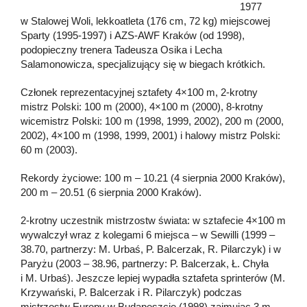
1977
w Stalowej Woli, lekkoatleta (176 cm, 72 kg) miejscowej
Sparty (1995-1997) i AZS-AWF Kraków (od 1998),
podopieczny trenera Tadeusza Osika i Lecha
Salamonowicza, specjalizujący się w biegach krótkich.
Członek reprezentacyjnej sztafety 4×100 m, 2-krotny
mistrz Polski: 100 m (2000), 4×100 m (2000), 8-krotny
wicemistrz Polski: 100 m (1998, 1999, 2002), 200 m (2000,
2002), 4×100 m (1998, 1999, 2001) i halowy mistrz Polski:
60 m (2003).
Rekordy życiowe: 100 m – 10.21 (4 sierpnia 2000 Kraków),
200 m – 20.51 (6 sierpnia 2000 Kraków).
2-krotny uczestnik mistrzostw świata: w sztafecie 4×100 m
wywalczył wraz z kolegami 6 miejsca – w Sewilli (1999 –
38.70, partnerzy: M. Urbaś, P. Balcerzak, R. Pilarczyk) i w
Paryżu (2003 – 38.96, partnerzy: P. Balcerzak, Ł. Chyła
i M. Urbaś). Jeszcze lepiej wypadła sztafeta sprinterów (M.
Krzywański, P. Balcerzak i R. Pilarczyk) podczas
mistrzostw Europy w Budapeszcie (1998) zajmując 3 m.