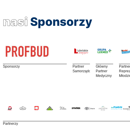
nasi
Sponsorzy
Sponsorzy
Partner
Główny
Partne
Samorządowy
Partner
Reprez
Medyczny
Młodzi
Partnerzy