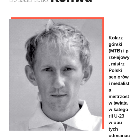
Kolarz
górski
(MTB) i p
rzełajowy
, mistrz
Polski
seniorów
i medalist
a
mistrzost
w świata
w katego
rii U-23
w obu
tych
odmianac