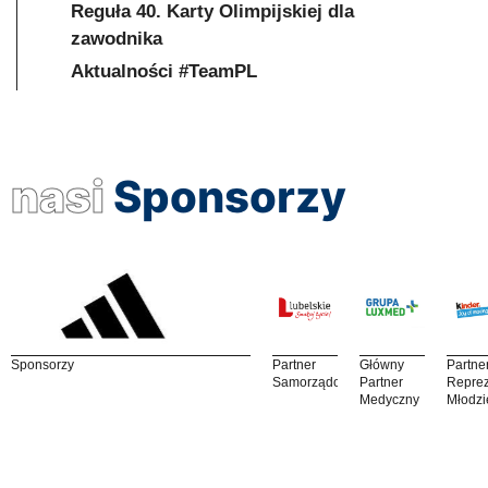
Reguła 40. Karty Olimpijskiej dla
zawodnika
Aktualności #TeamPL
nasi
Sponsorzy
Sponsorzy
Partner
Główny
Partne
Samorządowy
Partner
Reprez
Medyczny
Młodzi