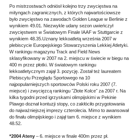
Po mistrzostwach odniósł kolejno trzy zwycięstwa na
mityngach zagranicznych, z których najwartościowsze
było zwycięstwo na zawodach Golden League w Berlinie z
wynikiem 49.01. Niezwykle udany sezon uwieńczył
zwycięstwem w Światowym Finale IAAF w Stuttgarcie z
wynikiem 48.35.Uznany lekkoatletą września 2007 w
plebiscycie Europejskiego Stowarzyszenia Lekkiej Atletyki.
W rankingu magazynu Track and Field News
sklasyfikowany w 2007 na 2. miejscu w świecie w biegu na
400 m przez płotki. W światowym rankingu
lekkoatletycznym zajął 3. pozycję. Został też laureatem
Plebiscytu Przeglądu Sportowego na 10
najpopularniejszych sportowców Polski roku 2007 (7.
miejsce) i zwycięzcą rankingu "Złote Kolce" za 2007 r. Na
kilka tygodni przed igrzyskami olimpijskimi w Pekinie
Plawgo doznał kontuzji stopy, co zakłóciło przygotowania
do najważniejszej imprezy czterolecia. Mimo to awansował
do finału olimpijskiego i zajął tam 6. miejsce z wynikiem
48.52.
*2004 Ateny
– 6. miejsce w finale 400m przez pł.