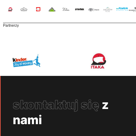
Partnerzy
skontaktuj się
z
nami