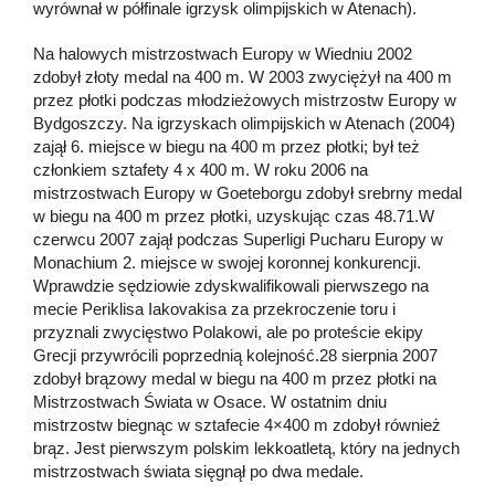
wyrównał w półfinale igrzysk olimpijskich w Atenach).
Na halowych mistrzostwach Europy w Wiedniu 2002
zdobył złoty medal na 400 m. W 2003 zwyciężył na 400 m
przez płotki podczas młodzieżowych mistrzostw Europy w
Bydgoszczy. Na igrzyskach olimpijskich w Atenach (2004)
zajął 6. miejsce w biegu na 400 m przez płotki; był też
członkiem sztafety 4 x 400 m. W roku 2006 na
mistrzostwach Europy w Goeteborgu zdobył srebrny medal
w biegu na 400 m przez płotki, uzyskując czas 48.71.W
czerwcu 2007 zajął podczas Superligi Pucharu Europy w
Monachium 2. miejsce w swojej koronnej konkurencji.
Wprawdzie sędziowie zdyskwalifikowali pierwszego na
mecie Periklisa Iakovakisa za przekroczenie toru i
przyznali zwycięstwo Polakowi, ale po proteście ekipy
Grecji przywrócili poprzednią kolejność.28 sierpnia 2007
zdobył brązowy medal w biegu na 400 m przez płotki na
Mistrzostwach Świata w Osace. W ostatnim dniu
mistrzostw biegnąc w sztafecie 4×400 m zdobył również
brąz. Jest pierwszym polskim lekkoatletą, który na jednych
mistrzostwach świata sięgnął po dwa medale.