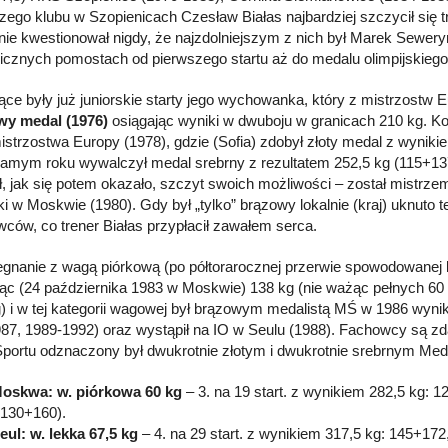
czego klubu w Szopienicach Czesław Białas najbardziej szczycił si
t nie kwestionował nigdy, że najzdolniejszym z nich był Marek Sewer
nicznych pomostach od pierwszego startu aż do medalu olimpijskieg
ące były już juniorskie starty jego wychowanka, który z mistrzostw 
wy medal (1976)
osiągając wyniki w dwuboju w granicach 210 kg. Kole
istrzostwa Europy (1978), gdzie (Sofia) zdobył złoty medal z wynikie
amym roku wywalczył medal srebrny z rezultatem 252,5 kg (115+137
ł, jak się potem okazało, szczyt swoich możliwości – został mistrze
ski w Moskwie (1980). Gdy był „tylko” brązowy lokalnie (kraj) uknuto 
wców, co trener Białas przypłacił zawałem serca.
gnanie z wagą piórkową (po półtorarocznej przerwie spowodowanej
ąc (24 października 1983 w Moskwie) 138 kg (nie ważąc pełnych 60 
g) i w tej kategorii wagowej był brązowym medalistą MŚ w 1986 wyni
87, 1989-1992) oraz wystąpił na IO w Seulu (1988). Fachowcy są zd
Sportu odznaczony był dwukrotnie złotym i dwukrotnie srebrnym Me
Moskwa: w. piórkowa 60 kg
– 3. na 19 start. z wynikiem 282,5 kg: 
 130+160).
eul: w. lekka 67,5 kg
– 4. na 29 start. z wynikiem 317,5 kg: 145+17