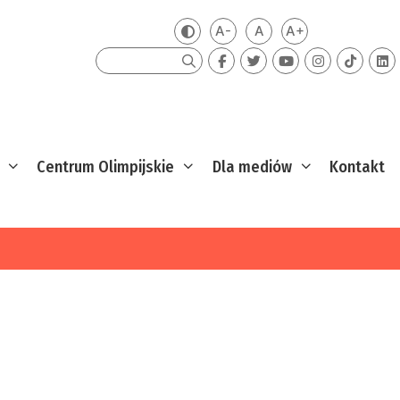
A-
A
A+
Zmień kontrast
Mniejsza czcionka
Domyślna czcionka
Większa czcion
Szukaj
Centrum Olimpijskie
Dla mediów
Kontakt