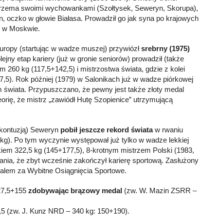
ę trzema swoimi wychowankami (Szołtysek, Seweryn, Skorupa),
yn, oczko w głowie Białasa. Prowadził go jak syna po krajowych
o w Moskwie.
Europy (startując w wadze muszej) przywiózł
srebrny (1975)
jny etap kariery (już w gronie seniorów) prowadził (także
m 260 kg (117,5+142,5) i mistrzostwa świata, gdzie z kolei
,5). Rok później (1979) w Salonikach już w wadze piórkowej
m świata. Przypuszczano, że pewny jest także złoty medal
teorię, że mistrz „zawiódł Hutę Szopienice” utrzymującą
 kontuzją) Seweryn
pobił jeszcze rekord świata
w rwaniu
kg). Po tym wyczynie występował już tylko w wadze lekkiej
kiem 322,5 kg (145+177,5), 8-krotnym mistrzem Polski (1983,
ania, że zbyt wcześnie zakończył karierę sportową. Zasłużony
dalem za Wybitne Osiągnięcia Sportowe.
127,5+155
zdobywając brązowy medal
(zw. W. Mazin ZSRR –
2,5 (zw. J. Kunz NRD – 340 kg: 150+190).