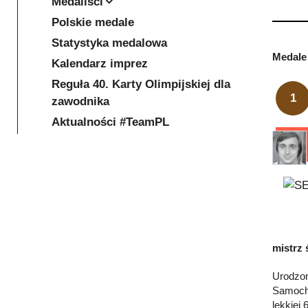
Medaliści
Polskie medale
Statystyka medalowa
Medale 
Kalendarz imprez
Reguła 40. Karty Olimpijskiej dla
1
zawodnika
Aktualności #TeamPL
mistrz 
Urodzon
Samocho
lekkiej