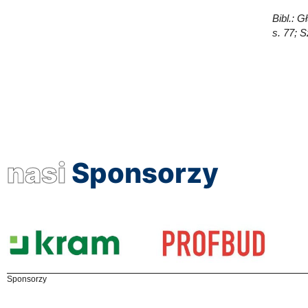
Bibl.: G
s. 77; 
nasi
Sponsorzy
Sponsorzy