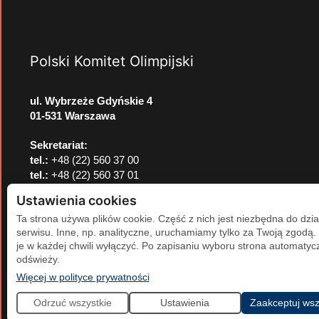
Polski Komitet Olimpijski
ul. Wybrzeże Gdyńskie 4
01-531 Warszawa
Sekretariat:
tel.:
+48 (22) 560 37 00
tel.:
+48 (22) 560 37 01
e-mail:
pkol@pkol.pl
Ustawienia cookies
Ta strona używa plików cookie. Część z nich jest niezbędna do dzia
serwisu. Inne, np. analityczne, uruchamiamy tylko za Twoją zgodą
je w każdej chwili wyłączyć. Po zapisaniu wyboru strona automatycz
odświeży.
(otwiera się w nowej karcie)
Więcej w polityce prywatności
Odrzuć wszystkie
Ustawienia
Zaakceptuj wsz