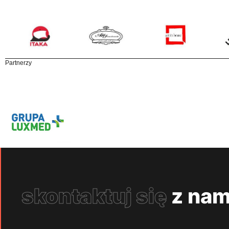
Partnerzy
skontaktuj się
z nam