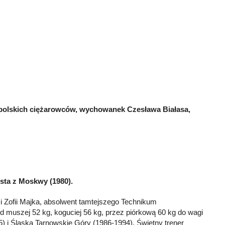
 polskich ciężarowców, wychowanek Czesława Białasa,
ista z Moskwy (1980).
 Zofii Majka, absolwent tamtejszego Technikum
muszej 52 kg, koguciej 56 kg, przez piórkową 60 kg do wagi
) i Śląska Tarnowskie Góry (1986-1994). Świetny trener