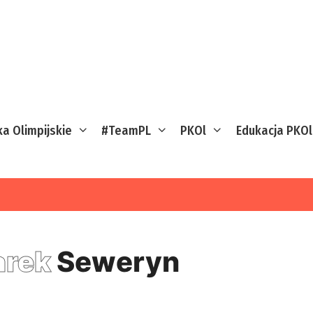
ka Olimpijskie
#TeamPL
PKOl
Edukacja PKOl
arek
Seweryn