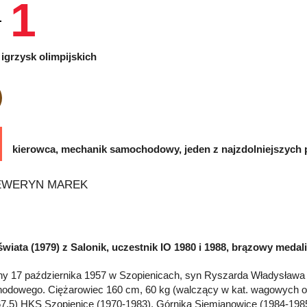
1
igrzysk olimpijskich
kierowca, mechanik samochodowy, jeden z najzdolniejszych
świata (1979) z Salonik, uczestnik IO 1980 i 1988, brązowy medal
y 17 października 1957 w Szopienicach, syn Ryszarda Władysława i
dowego. Ciężarowiec 160 cm, 60 kg (walczący w kat. wagowych od 
 67,5) HKS Szopienice (1970-1983), Górnika Siemianowice (1984-1985