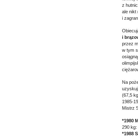
z hutni
ale nik
i zagra
Obiecuj
i brązo
przez m
w tym s
osiągną
olimpij
ciężaro
Na poże
uzyskuj
(67,5 k
1985-19
Mistrz 
*1980 
290 kg:
*1988 S