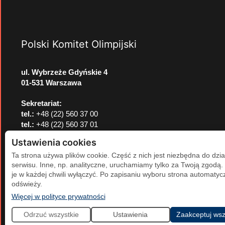
Polski Komitet Olimpijski
ul. Wybrzeże Gdyńskie 4
01-531 Warszawa
Sekretariat:
tel.:
+48 (22) 560 37 00
tel.:
+48 (22) 560 37 01
e-mail:
pkol@pkol.pl
Ustawienia cookies
Ta strona używa plików cookie. Część z nich jest niezbędna do dzia
serwisu. Inne, np. analityczne, uruchamiamy tylko za Twoją zgodą
je w każdej chwili wyłączyć. Po zapisaniu wyboru strona automatycz
odświeży.
(otwiera się w nowej karcie)
Więcej w polityce prywatności
Odrzuć wszystkie
Ustawienia
Zaakceptuj wsz