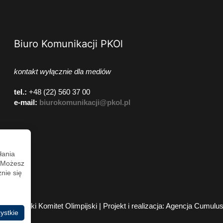
Biuro Komunikacji PKOl
kontakt wyłącznie dla mediów
tel.:
+48 (22) 560 37 00
e-mail:
biurokomunikacji@pkol.pl
łania
. Możesz
nie się
2026 Polski Komitet Olimpijski | Projekt i realizacja:
Agencja Cumulu
ystkie