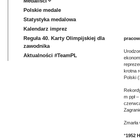
Medaliści
Polskie medale
Statystyka medalowa
Kalendarz imprez
Reguła 40. Karty Olimpijskiej dla
pracown
zawodnika
Urodzon
Aktualności #TeamPL
ekonomi
repreze
krotna r
Polski (
Rekordy
m ppł –
czerwca
Zagrani
Zmarła 
*
1952 H