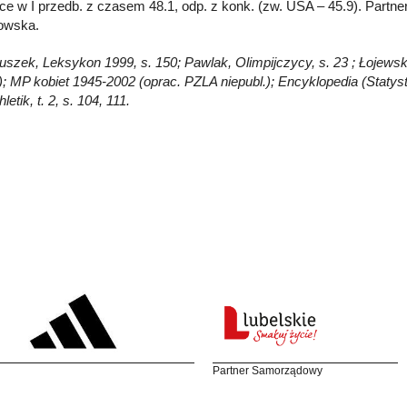
sce w I przedb. z czasem 48.1, odp. z konk. (zw. USA – 45.9). Partner
owska.
Głuszek, Leksykon 1999, s. 150; Pawlak, Olimpijczycy, s. 23 ; Łojewsk
.); MP kobiet 1945-2002 (oprac. PZLA niepubl.); Encyklopedia (Staty
letik, t. 2, s. 104, 111.
Partner Samorządowy