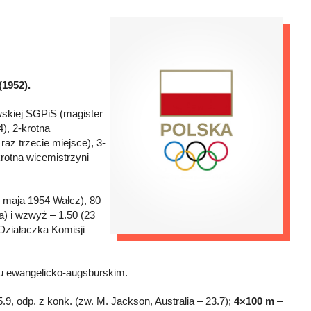
(1952).
skiej SGPiS (magister
), 2-krotna
az trzecie miejsce), 3-
krotna wicemistrzyni
5 maja 1954 Wałcz), 80
a) i wzwyż – 1.50 (23
Działaczka Komisji
u ewangelicko-augsburskim.
.9, odp. z konk. (zw. M. Jackson, Australia – 23.7);
4×100 m
–