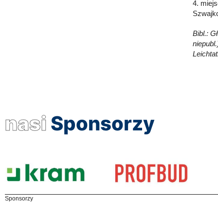
4. miej
Szwajk
Bibl.: 
niepubl
Leichtath
nasi
Sponsorzy
Sponsorzy