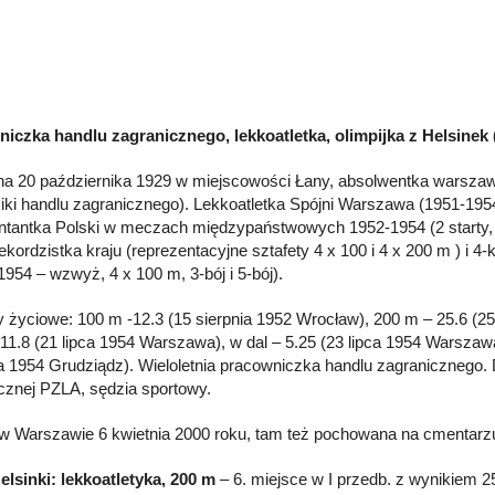
iczka handlu zagranicznego, lekkoatletka, olimpijka z Helsinek 
a 20 października 1929 w miejscowości Łany, absolwentka warszaw
ki handlu zagranicznego). Lekkoatletka Spójni Warszawa (1951-1954
ntantka Polski w meczach międzypaństwowych 1952-1954 (2 starty, r
ekordzistka kraju (reprezentacyjne sztafety 4 x 100 i 4 x 200 m ) i 4-
1954 – wzwyż, 4 x 100 m, 3-bój i 5-bój).
 życiowe: 100 m -12.3 (15 sierpnia 1952 Wrocław), 200 m – 25.6 (2
 11.8 (21 lipca 1954 Warszawa), w dal – 5.25 (23 lipca 1954 Warszaw
 1954 Grudziądz). Wieloletnia pracowniczka handlu zagranicznego. 
cznej PZLA, sędzia sportowy.
w Warszawie 6 kwietnia 2000 roku, tam też pochowana na cmentarz
elsinki: lekkoatletyka, 200 m
– 6. miejsce w I przedb. z wynikiem 25