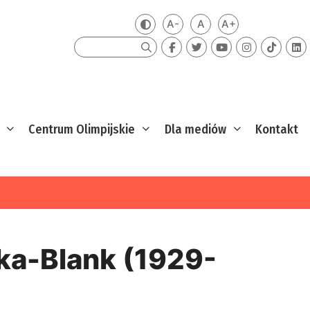
A-
A
A+
Zmień kontrast
Mniejsza czcionka
Domyślna czcionka
Większa czcion
Szukaj
Centrum Olimpijskie
Dla mediów
Kontakt
ka-Blank (1929-