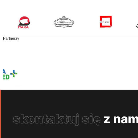
Partnerzy
skontaktuj się
z nam