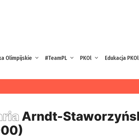
ka Olimpijskie
#TeamPL
PKOl
Edukacja PKOl
ria
Arndt-Staworzyńs
00)