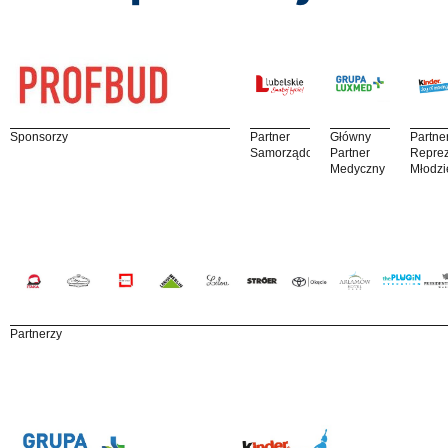
Sponsorzy
Partner
Główny
Partne
Samorządowy
Partner
Reprez
Medyczny
Młodzi
Partnerzy