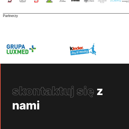
Partnerzy
skontaktuj się
z
nami