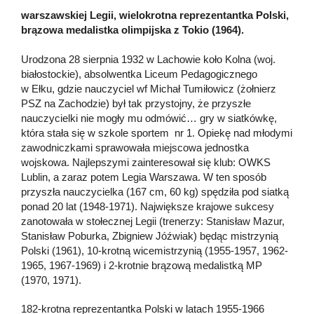
warszawskiej Legii, wielokrotna reprezentantka Polski,
brązowa medalistka olimpijska z Tokio (1964).
Urodzona 28 sierpnia 1932 w Lachowie koło Kolna (woj.
białostockie), absolwentka Liceum Pedagogicznego
w Ełku, gdzie nauczyciel wf Michał Tumiłowicz (żołnierz
PSZ na Zachodzie) był tak przystojny, że przyszłe
nauczycielki nie mogły mu odmówić… gry w siatkówkę,
która stała się w szkole sportem nr 1. Opiekę nad młodymi
zawodniczkami sprawowała miejscowa jednostka
wojskowa. Najlepszymi zainteresował się klub: OWKS
Lublin, a zaraz potem Legia Warszawa. W ten sposób
przyszła nauczycielka (167 cm, 60 kg) spędziła pod siatką
ponad 20 lat (1948-1971). Największe krajowe sukcesy
zanotowała w stołecznej Legii (trenerzy: Stanisław Mazur,
Stanisław Poburka, Zbigniew Jóźwiak) będąc mistrzynią
Polski (1961), 10-krotną wicemistrzynią (1955-1957, 1962-
1965, 1967-1969) i 2-krotnie brązową medalistką MP
(1970, 1971).
182-krotna reprezentantka Polski w latach 1955-1966