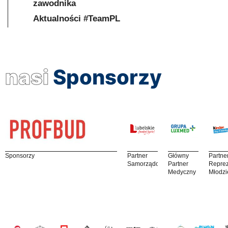
zawodnika
Aktualności #TeamPL
nasi
Sponsorzy
Sponsorzy
Partner
Główny
Partne
Samorządowy
Partner
Reprez
Medyczny
Młodzi