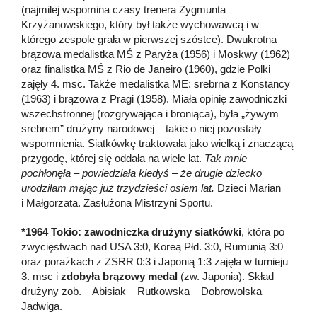
(najmilej wspomina czasy trenera Zygmunta
Krzyżanowskiego, który był także wychowawcą i w
którego zespole grała w pierwszej szóstce). Dwukrotna
brązowa medalistka MŚ z Paryża (1956) i Moskwy (1962)
oraz finalistka MŚ z Rio de Janeiro (1960), gdzie Polki
zajęły 4. msc. Także medalistka ME: srebrna z Konstancy
(1963) i brązowa z Pragi (1958). Miała opinię zawodniczki
wszechstronnej (rozgrywająca i broniąca), była „żywym
srebrem” drużyny narodowej – takie o niej pozostały
wspomnienia. Siatkówkę traktowała jako wielką i znaczącą
przygodę, której się oddała na wiele lat.
Tak mnie
pochłonęła – powiedziała kiedyś – że drugie dziecko
urodziłam mając już trzydzieści osiem lat.
Dzieci Marian
i Małgorzata. Zasłużona Mistrzyni Sportu.
*1964 Tokio: zawodniczka drużyny siatkówki
, która po
zwycięstwach nad USA 3:0, Koreą Płd. 3:0, Rumunią 3:0
oraz porażkach z ZSRR 0:3 i Japonią 1:3 zajęła w turnieju
3. msc i
zdobyła brązowy medal
(zw. Japonia). Skład
drużyny zob. – Abisiak – Rutkowska – Dobrowolska
Jadwiga.