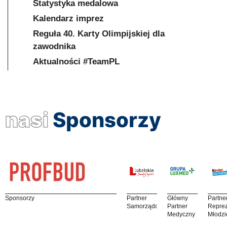
Statystyka medalowa
Kalendarz imprez
Reguła 40. Karty Olimpijskiej dla
zawodnika
Aktualności #TeamPL
nasi
Sponsorzy
Sponsorzy
Partner
Główny
Partne
Samorządowy
Partner
Reprez
Medyczny
Młodzi