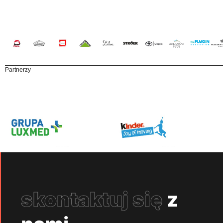
Partnerzy
skontaktuj się
z