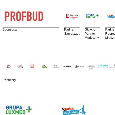
Sponsorzy
Partner
Główny
Partne
Samorządowy
Partner
Reprez
Medyczny
Młodzi
Partnerzy