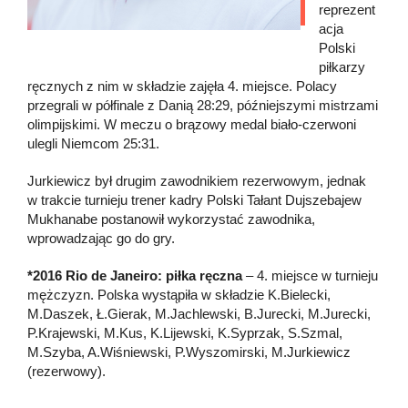
reprezent
acja
Polski
piłkarzy
ręcznych z nim w składzie zajęła 4. miejsce. Polacy
przegrali w półfinale z Danią 28:29, późniejszymi mistrzami
olimpijskimi. W meczu o brązowy medal biało-czerwoni
ulegli Niemcom 25:31.
Jurkiewicz był drugim zawodnikiem rezerwowym, jednak
w trakcie turnieju trener kadry Polski Tałant Dujszebajew
Mukhanabe postanowił wykorzystać zawodnika,
wprowadzając go do gry.
*2016 Rio de Janeiro: piłka ręczna
– 4. miejsce w turnieju
mężczyzn. Polska wystąpiła w składzie K.Bielecki,
M.Daszek, Ł.Gierak, M.Jachlewski, B.Jurecki, M.Jurecki,
P.Krajewski, M.Kus, K.Lijewski, K.Syprzak, S.Szmal,
M.Szyba, A.Wiśniewski, P.Wyszomirski, M.Jurkiewicz
(rezerwowy).