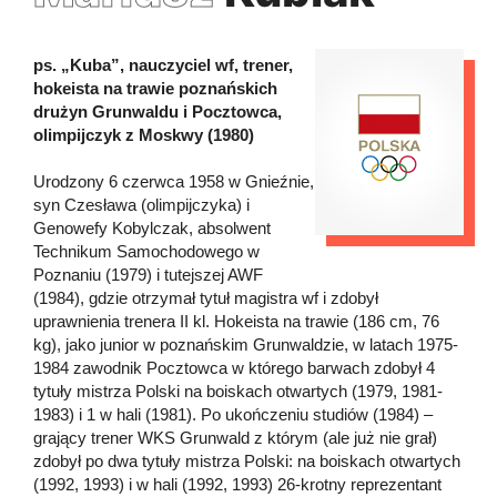
ps. „Kuba”, nauczyciel wf, trener,
hokeista na trawie poznańskich
drużyn Grunwaldu i Pocztowca,
olimpijczyk z Moskwy (1980)
Urodzony 6 czerwca 1958 w Gnieźnie,
syn Czesława (olimpijczyka) i
Genowefy Kobylczak, absolwent
Technikum Samochodowego w
Poznaniu (1979) i tutejszej AWF
(1984), gdzie otrzymał tytuł magistra wf i zdobył
uprawnienia trenera II kl. Hokeista na trawie (186 cm, 76
kg), jako junior w poznańskim Grunwaldzie, w latach 1975-
1984 zawodnik Pocztowca w którego barwach zdobył 4
tytuły mistrza Polski na boiskach otwartych (1979, 1981-
1983) i 1 w hali (1981). Po ukończeniu studiów (1984) –
grający trener WKS Grunwald z którym (ale już nie grał)
zdobył po dwa tytuły mistrza Polski: na boiskach otwartych
(1992, 1993) i w hali (1992, 1993) 26-krotny reprezentant