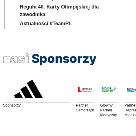
Reguła 40. Karty Olimpijskiej dla
zawodnika
Aktualności #TeamPL
nasi
Sponsorzy
Sponsorzy
Partner
Główny
Partne
Samorządowy
Partner
Reprez
Medyczny
Młodzi