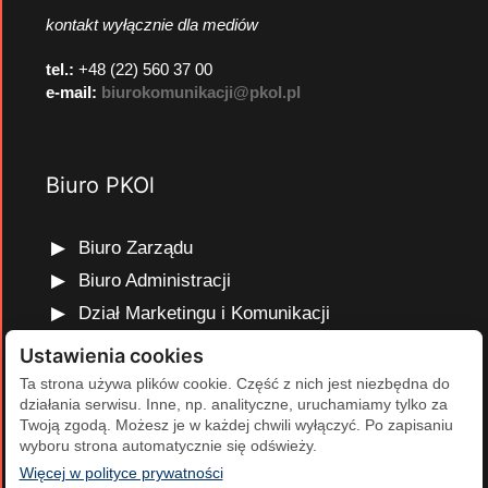
kontakt wyłącznie dla mediów
tel.:
+48 (22) 560 37 00
e-mail:
biurokomunikacji@pkol.pl
Biuro PKOl
Biuro Zarządu
Biuro Administracji
Dział Marketingu i Komunikacji
Dział Edukacji Olimpijskiej
Ustawienia cookies
Dział Finansów i Kadr
Ta strona używa plików cookie. Część z nich jest niezbędna do
działania serwisu. Inne, np. analityczne, uruchamiamy tylko za
Dział Projektów Olimpijskich
Twoją zgodą. Możesz je w każdej chwili wyłączyć. Po zapisaniu
Dział Programów Rozwojowych
wyboru strona automatycznie się odświeży.
(otwiera się w nowej karcie)
Więcej w polityce prywatności