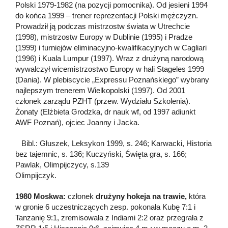
Polski 1979-1982 (na pozycji pomocnika). Od jesieni 1994
do końca 1999 – trener reprezentacji Polski mężczyzn.
Prowadził ją podczas mistrzostw świata w Utrechcie
(1998), mistrzostw Europy w Dublinie (1995) i Pradze
(1999) i turniejów eliminacyjno-kwalifikacyjnych w Cagliari
(1996) i Kuala Lumpur (1997). Wraz z drużyną narodową
wywalczył wicemistrzostwo Europy w hali Stageles 1999
(Dania). W plebiscycie „Expressu Poznańskiego” wybrany
najlepszym trenerem Wielkopolski (1997). Od 2001
członek zarządu PZHT (przew. Wydziału Szkolenia).
Żonaty (Elżbieta Grodzka, dr nauk wf, od 1997 adiunkt
AWF Poznań), ojciec Joanny i Jacka.
Bibl.: Głuszek, Leksykon 1999, s. 246; Karwacki, Historia
bez tajemnic, s. 136; Kuczyński, Święta gra, s. 166;
Pawlak, Olimpijczycy, s.139
Olimpijczyk.
1980 Moskwa:
członek
drużyny hokeja na trawie,
która
w gronie 6 uczestniczących zesp. pokonała Kubę 7:1 i
Tanzanię 9:1, zremisowała z Indiami 2:2 oraz przegrała z