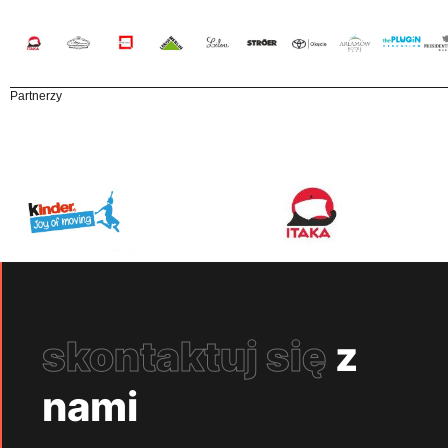
Partnerzy
skontaktuj się
z
nami