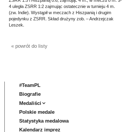
ZSRR 1:5 i Hiszpanią 0:6, zajmując 4 m.; w meczu o m. 3-
4 uległa ZSRR 1:2 zajmując ostatecznie w turnieju 4 m.
(zw. Indie). Wystąpił w meczach z Hiszpanią i drugim
pojedynku z ZSRR. Skład drużyny zob. – Andrzejczak
Leszek.
« powrót do listy
#TeamPL
Biografie
Medaliści
Polskie medale
Statystyka medalowa
Kalendarz imprez