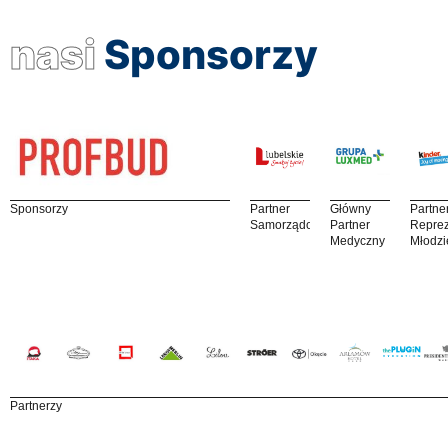
nasi
Sponsorzy
Sponsorzy
Partner
Główny
Partne
Samorządowy
Partner
Reprez
Medyczny
Młodzi
Partnerzy