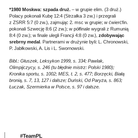
*1980 Moskwa: szpada druż.
– w grupie elim. (3 druż.)
Polacy pokonali Kubę 12:4 (Strzałka 3 zw.) i przegrali
z ZSRR 5:7 (0 zw.), zajmując 2. msc w grupie; w ćwierćfin.
pokonali Szwecję 8:6 (2 zw.); w półfinale wygrali z Rumunią
8:4 (0 zw.); w finale ulegli Francji 4:8 (0 zw.),
zdobywając
srebrny medal
. Partnerami w drużynie byli: L. Chronowski,
P. Jabłkowski, A. Lis i L. Swornowski.
Bibl.: Głuszek, Leksykon 1999, s. 334; Pawlak,
Olimpijczycy, s. 246 (tu błędnie mistrz: Polski 1980);
Kronika sportu, s. 1002; MES, t. 2, s. 477; Borzęcki, Białą
bronią, s. 7, 13, 127 i dalsze; Duński, Od Paryża, s. 863;
Łuczak, Szermierka w Polsce, s. 97 i dalsze.
#TeamPL