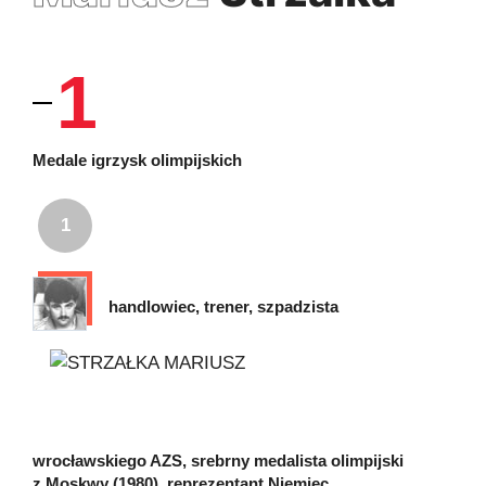
1
Medale igrzysk olimpijskich
1
handlowiec, trener, szpadzista
wrocławskiego AZS, srebrny medalista olimpijski
z Moskwy (1980), reprezentant Niemiec.