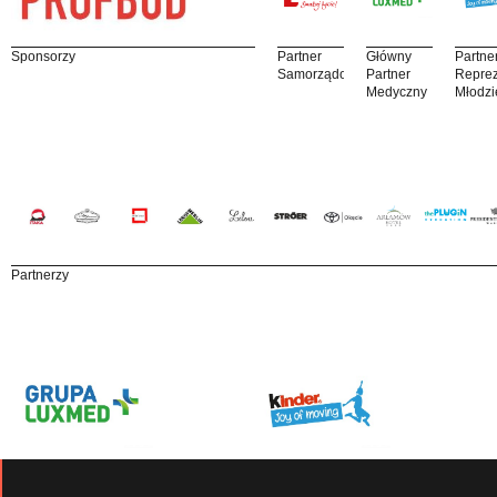
Sponsorzy
Partner
Główny
Partne
Samorządowy
Partner
Reprez
Medyczny
Młodzi
Partnerzy