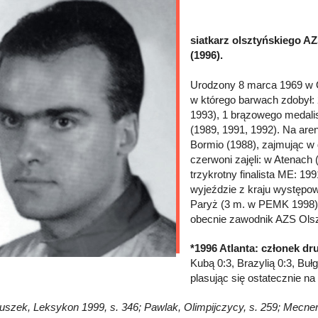
siatkarz olsztyńskiego AZ
(1996).
Urodzony 8 marca 1969 w O
w którego barwach zdobył: 2
1993), 1 brązowego medali
(1989, 1991, 1992). Na ar
Bormio (1988), zajmując w d
czerwoni zajęli: w Atenach 
trzykrotny finalista ME: 19
wyjeździe z kraju występo
Paryż (3 m. w PEMK 1998) i
obecnie zawodnik AZS Olsz
*1996 Atlanta: członek dr
Kubą 0:3, Brazylią 0:3, Bułg
plasując się ostatecznie n
łuszek, Leksykon 1999, s. 346; Pawlak, Olimpijczycy, s. 259; Mecner, 