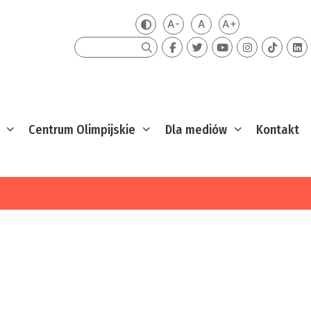
A-
A
A+
Zmień kontrast
Mniejsza czcionka
Domyślna czcionka
Większa czcion
Szukaj
Centrum Olimpijskie
Dla mediów
Kontakt