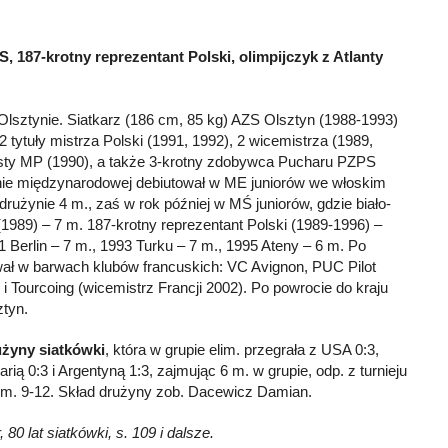
S, 187-krotny reprezentant Polski, olimpijczyk z Atlanty
lsztynie. Siatkarz (186 cm, 85 kg) AZS Olsztyn (1988-1993)
 tytuły mistrza Polski (1991, 1992), 2 wicemistrza (1989,
sty MP (1990), a także 3-krotny zdobywca Pucharu PZPS
enie międzynarodowej debiutował w ME juniorów we włoskim
rużynie 4 m., zaś w rok później w MŚ juniorów, gdzie biało-
(1989) – 7 m. 187-krotny reprezentant Polski (1989-1996) –
91 Berlin – 7 m., 1993 Turku – 7 m., 1995 Ateny – 6 m. Po
wał w barwach klubów francuskich: VC Avignon, PUC Pilot
 Tourcoing (wicemistrz Francji 2002). Po powrocie do kraju
tyn.
użyny siatkówki
, która w grupie elim. przegrała z USA 0:3,
arią 0:3 i Argentyną 1:3, zajmując 6 m. w grupie, odp. z turnieju
a m. 9-12. Skład drużyny zob. Dacewicz Damian.
80 lat siatkówki, s. 109 i dalsze.