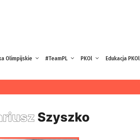
ka Olimpijskie
#TeamPL
PKOl
Edukacja PKOl
riusz
Szyszko