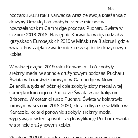
Na
początku 2019 roku Karwacka wraz ze swoją koleżanką z
drużyny Urszulą Łoś zdobyła trzecie miejsce w
nowozelandzkim Cambridge podczas Pucharu Świata w
sezonie 2018-2019. Następnie Karwacka wzięła udział w
Igrzyskach Europejskich 2019 w Mińsku na Białorusi, gdzie
wraz z Łoś zajęła czwarte miejsce w sprincie drużynowym
kobiet.
W dalszej części 2019 roku Karwacka i Łoś zdobyły
srebrny medal w sprincie drużynowym podczas Pucharu
Świata w kolarstwie torowym w Cambridge w Nowej
Zelandii, a tydzień później obie zdobyły złoty medal w tej
samej konkurencji na Pucharze Świata w australijskim
Brisbane. W ostatniej turze Pucharu Świata w kolarstwie
torowym w sezonie 2019-2020, która odbyła się w Milton w
Kanadzie, kolarki ponownie zdobyły srebrny medal,
wygrywając w ten sposób całą klasyfikację Pucharu Świata
w sprincie drużynowym kobiet.
26 lutego 2020 Karwacka i Łoś zajęły siódme miejsce w