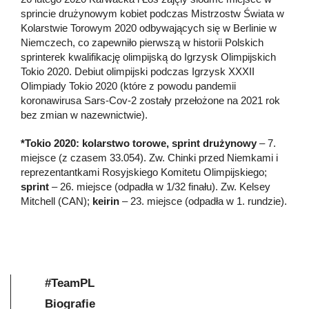
sprincie drużynowym kobiet podczas Mistrzostw Świata w
Kolarstwie Torowym 2020 odbywających się w Berlinie w
Niemczech, co zapewniło pierwszą w historii Polskich
sprinterek kwalifikację olimpijską do Igrzysk Olimpijskich
Tokio 2020. Debiut olimpijski podczas Igrzysk XXXII
Olimpiady Tokio 2020 (które z powodu pandemii
koronawirusa Sars-Cov-2 zostały przełożone na 2021 rok
bez zmian w nazewnictwie).
*Tokio 2020: kolarstwo torowe, sprint drużynowy
– 7.
miejsce (z czasem 33.054). Zw. Chinki przed Niemkami i
reprezentantkami Rosyjskiego Komitetu Olimpijskiego;
sprint
– 26. miejsce (odpadła w 1/32 finału). Zw. Kelsey
Mitchell (CAN);
keirin
– 23. miejsce (odpadła w 1. rundzie).
#TeamPL
Biografie