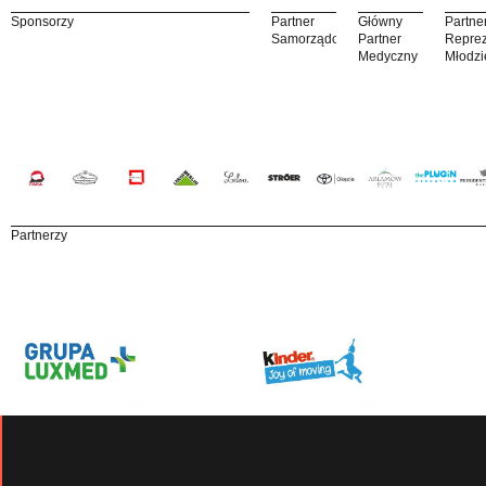
Sponsorzy
Partner
Główny
Partne
Samorządowy
Partner
Reprez
Medyczny
Młodzi
Partnerzy