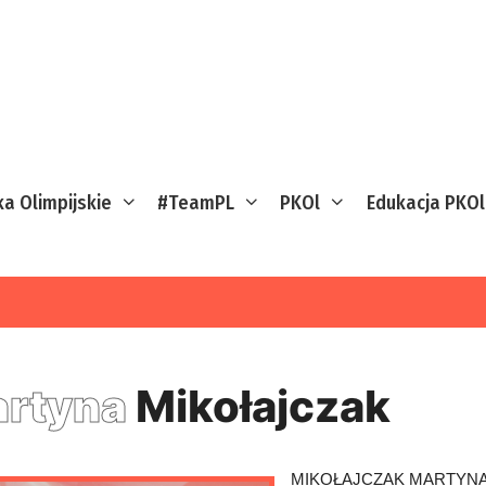
ka Olimpijskie
#TeamPL
PKOl
Edukacja PKOl
rtyna
Mikołajczak
MIKOŁAJCZAK MARTYN