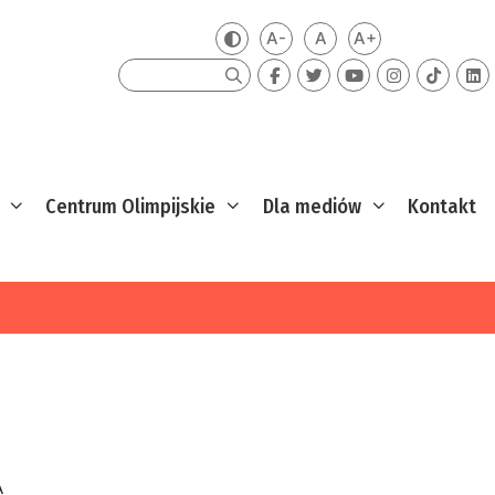
A-
A
A+
Zmień kontrast
Mniejsza czcionka
Domyślna czcionka
Większa czcion
Szukaj
Centrum Olimpijskie
Dla mediów
Kontakt
A