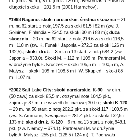
m. (druż. 90 m), 8 m. (druż. 120 m). Rekordzista Polski w
długości skoku – 201,5 m (2001 Harrachov).
*1998 Nagano: skoki narciarskie, średnia skocznia
– 21
m. na 62 start. z notą 197.5 za skoki 81,5 i 82 m (zw. J.
Soininen, Finlandia – 234.5 za skoki 90 m i 89 m);
duża
skocznia
– 20 m. na 62 start. z notą 219.6 za skoki 116,5
m i 118 m (zw. K. Funaki, Japonia – 272.3 za skoki 126 m i
132,5).;
skoki druż.
– 8 m. na 13 start. z notą 684.2 (zw.
Japonia – 933.0). Skoki M. – 112 m i 109 m. Partnerami M.
w drużynie byli: Ł. Kruczek – skoki 105,5 m i 100,5 m, A.
Małysz – skoki 109 m i 108,5 m i W. Skupień – skoki 85
m i 107 m.
*2002 Salt Lake City: skoki narciarskie, K-90
– w elim.
(50 zaw.) za skok 85,5 m. otrzymał notę 104,5 pkt.,
zajmując 37 m. nie wszedł do finałowej 30-tki ;
skoki K-120
– 29 m. na 50 start. z notą 202.2 pkt. za skoki 117 i 109,5 m
(zw. S. Ammann, Szwajcaria – 281.4 pkt. za skoki 132,5 i
133 m);
skoki druż. K-120
– 6 m. na 13 start. z notą 848,1
pkt. (zw. Niemcy – 974.1). Partnerami M. w drużynie
byli: A. Małysz -255 pkt. (128,5 i 124 m), T. Pochwała –