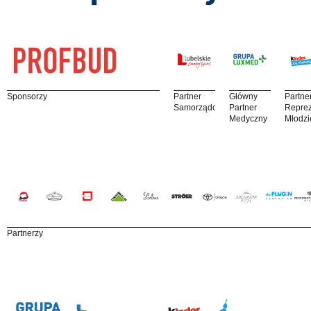
Sponsorzy
Partner
Główny
Partne
Samorządowy
Partner
Reprez
Medyczny
Młodzi
Partnerzy