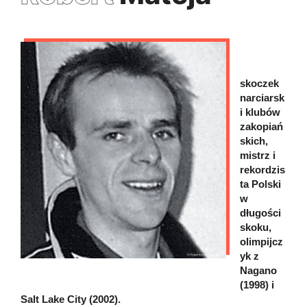
skoczek
narciarsk
i klubów
zakopiań
skich,
mistrz i
rekordzis
ta Polski
w
długości
skoku,
olimpijcz
yk z
Nagano
(1998) i
Salt Lake City (2002).