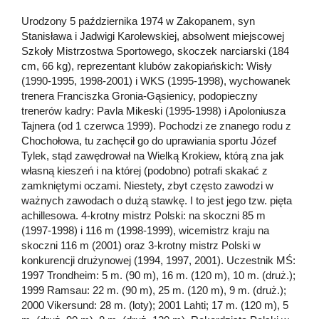
Urodzony 5 października 1974 w Zakopanem, syn
Stanisława i Jadwigi Karolewskiej, absolwent miejscowej
Szkoły Mistrzostwa Sportowego, skoczek narciarski (184
cm, 66 kg), reprezentant klubów zakopiańskich: Wisły
(1990-1995, 1998-2001) i WKS (1995-1998), wychowanek
trenera Franciszka Gronia-Gąsienicy, podopieczny
trenerów kadry: Pavla Mikeski (1995-1998) i Apoloniusza
Tajnera (od 1 czerwca 1999). Pochodzi ze znanego rodu z
Chochołowa, tu zachęcił go do uprawiania sportu Józef
Tylek, stąd zawędrował na Wielką Krokiew, którą zna jak
własną kieszeń i na której (podobno) potrafi skakać z
zamkniętymi oczami. Niestety, zbyt często zawodzi w
ważnych zawodach o dużą stawkę. I to jest jego tzw. pięta
achillesowa. 4-krotny mistrz Polski: na skoczni 85 m
(1997-1998) i 116 m (1998-1999), wicemistrz kraju na
skoczni 116 m (2001) oraz 3-krotny mistrz Polski w
konkurencji drużynowej (1994, 1997, 2001). Uczestnik MŚ:
1997 Trondheim: 5 m. (90 m), 16 m. (120 m), 10 m. (druż.);
1999 Ramsau: 22 m. (90 m), 25 m. (120 m), 9 m. (druż.);
2000 Vikersund: 28 m. (loty); 2001 Lahti; 17 m. (120 m), 5