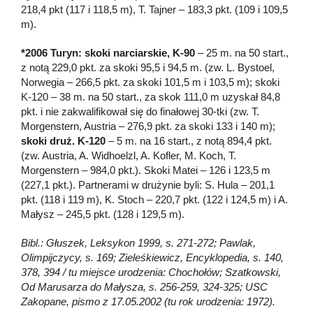
218,4 pkt (117 i 118,5 m), T. Tajner – 183,3 pkt. (109 i 109,5
m).
*2006 Turyn: skoki narciarskie, K-90
– 25 m. na 50 start.,
z notą 229,0 pkt. za skoki 95,5 i 94,5 m. (zw. L. Bystoel,
Norwegia – 266,5 pkt. za skoki 101,5 m i 103,5 m); skoki
K-120 – 38 m. na 50 start., za skok 111,0 m uzyskał 84,8
pkt. i nie zakwalifikował się do finałowej 30-tki (zw. T.
Morgenstern, Austria – 276,9 pkt. za skoki 133 i 140 m);
skoki druż. K-120
– 5 m. na 16 start., z notą 894,4 pkt.
(zw. Austria, A. Widhoelzl, A. Kofler, M. Koch, T.
Morgenstern – 984,0 pkt.). Skoki Matei – 126 i 123,5 m
(227,1 pkt.). Partnerami w drużynie byli: S. Hula – 201,1
pkt. (118 i 119 m), K. Stoch – 220,7 pkt. (122 i 124,5 m) i A.
Małysz – 245,5 pkt. (128 i 129,5 m).
Bibl.: Głuszek, Leksykon 1999, s. 271-272; Pawlak,
Olimpijczycy, s. 169; Zieleśkiewicz, Encyklopedia, s. 140,
378, 394 / tu miejsce urodzenia: Chochołów; Szatkowski,
Od Marusarza do Małysza, s. 256-259, 324-325; USC
Zakopane, pismo z 17.05.2002 (tu rok urodzenia: 1972).