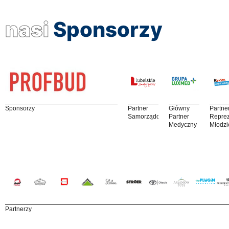
nasi
Sponsorzy
Sponsorzy
Partner
Główny
Partne
Samorządowy
Partner
Reprez
Medyczny
Młodzi
Partnerzy