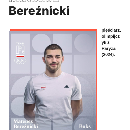
Bereźnicki
pięściarz,
olimpijcz
yk z
Paryża
(2024).