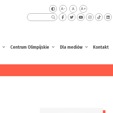
A-
A
A+
Zmień kontrast
Mniejsza czcionka
Domyślna czcionka
Większa czcion
Szukaj
Centrum Olimpijskie
Dla mediów
Kontakt