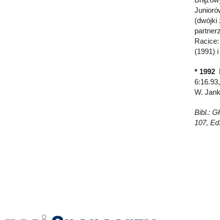
Junioró
(dwójki
partner
Racice:
(1991) 
* 1992 
6:16.93
W. Janko
Bibl.: G
107, Ed