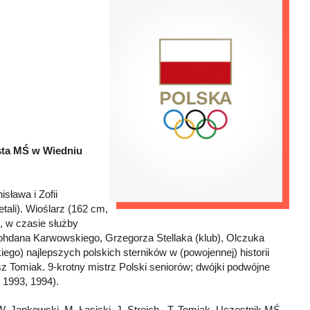
ista MŚ w Wiedniu
sława i Zofii
tali). Wioślarz (162 cm,
, w czasie służby
hdana Karwowskiego, Grzegorza Stellaka (klub), Olczuka
iego) najlepszych polskich sterników w (powojennej) historii
z Tomiak. 9-krotny mistrz Polski seniorów; dwójki podwójne
 1993, 1994).
Jankowski, M. Łasicki, J. Streich , T. Tomiak. Uczestnik MŚ