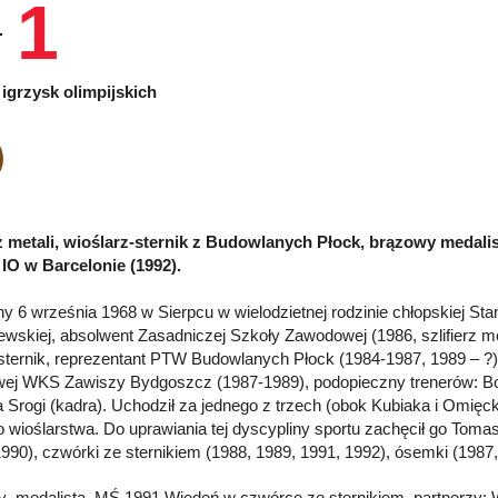
1
igrzysk olimpijskich
rz metali, wioślarz-sternik z Budowlanych Płock, brązowy medal
i IO w Barcelonie (1992).
y 6 września 1968 w Sierpcu w wielodzietnej rodzinie chłopskiej Stani
wskiej, absolwent Zasadniczej Szkoły Zawodowej (1986, szlifierz me
 sternik, reprezentant PTW Budowlanych Płock (1984-1987, 1989 – ?)
ej WKS Zawiszy Bydgoszcz (1987-1989), podopieczny trenerów: Bo
da Srogi (kadra). Uchodził za jednego z trzech (obok Kubiaka i Omięck
 wioślarstwa. Do uprawiania tej dyscypliny sportu zachęcił go Tomas
1990), czwórki ze sternikiem (1988, 1989, 1991, 1992), ósemki (1987,
 medalista MŚ 1991 Wiedeń w czwórce ze sternikiem, partnerzy: W. 