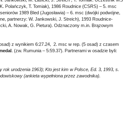
:K. Polańczyk, T. Tomiak), 1986 Roudnice (CSRS) – 5. msc
 seniorów 1989 Bled (Jugosławia) – 6. msc (dwójki podwójne,
ne, partnerzy: W. Jankowski, J. Streich), 1993 Roudnice-
zycki, A. Nowak, G. Pietura). Odznaczony m.in. Brązowym
 osad) z wynikiem 6:27.24, 2. msc w rep. (5 osad) z czasem
medal
. (zw. Rumunia – 5:59.37). Partnerami w osadzie byli:
y rok urodzenia 1963); Kto jest kim w Polsce, Ed. 3, 1993, s.
rodowiskowy (ankieta wypełniona przez zawodnika).