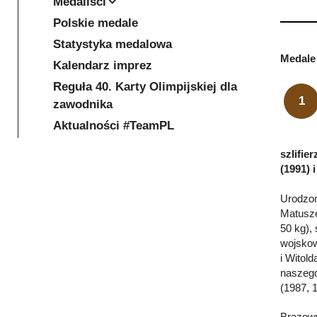
Medaliści
Polskie medale
Statystyka medalowa
Medale 
Kalendarz imprez
Reguła 40. Karty Olimpijskiej dla
1
zawodnika
Aktualności #TeamPL
szlifie
(1991) 
Urodzon
Matusze
50 kg),
wojskow
i Witol
naszego
(1987, 
Brązowy