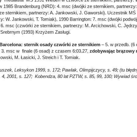
w 1985 Brandenburg (NRD): 4. msc (dwójki ze sternikiem, partnerzy
 ze sternikiem, partnerzy: A. Jankowski, J. Gaworski). Uczestnik MŚ
zy: W. Jankowski, T. Tomiak), 1990 Barrington: 7. msc (dwójki podwój
 6. msc (czwórki ze sternikiem, partnerzy: M. Arcichowski, C. Jędr
i Srebrnym (1993) Krzyżem Zasługi.
Barcelona: sternik osady czwórki ze sternikiem
– 5. w przedb. (6
, 3. msc w finale (6 osad) z czasem 6:03.27,
zdobywając brązowy 
wski, M. Łasicki, J. Streich i T. Tomiak.
łuszek, Leksykon 1999, s. 172; Pawlak, Olimpijczycy, s. 49; (tu błędn
. 4, 2001, s. 127; Kobendza, 80 lat PZTW, s. 85, 99, 100; Wywiad ś