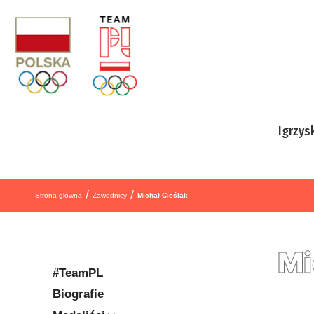
Przejdź do treści
Igrzys
/
/
Strona główna
Zawodnicy
Michał Cieślak
Mi
#TeamPL
Biografie