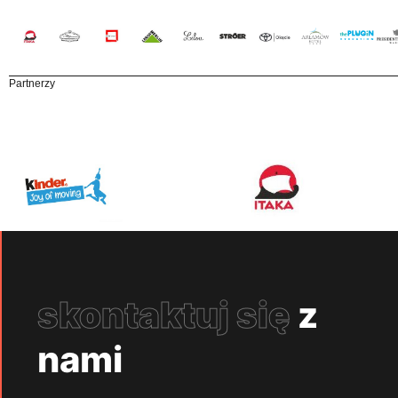
Partnerzy
skontaktuj się
z
nami