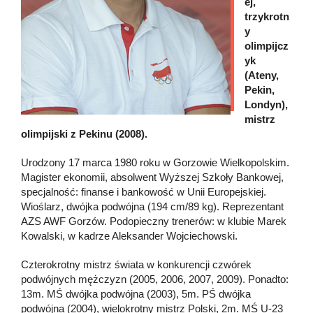
ej,
trzykrotn
y
olimpijcz
yk
(Ateny,
Pekin,
Londyn),
mistrz
olimpijski z Pekinu (2008).
Urodzony 17 marca 1980 roku w Gorzowie Wielkopolskim.
Magister ekonomii, absolwent Wyższej Szkoły Bankowej,
specjalność: finanse i bankowość w Unii Europejskiej.
Wioślarz, dwójka podwójna (194 cm/89 kg). Reprezentant
AZS AWF Gorzów. Podopieczny trenerów: w klubie Marek
Kowalski, w kadrze Aleksander Wojciechowski.
Czterokrotny mistrz świata w konkurencji czwórek
podwójnych mężczyzn (2005, 2006, 2007, 2009). Ponadto:
13m. MŚ dwójka podwójna (2003), 5m. PŚ dwójka
podwójna (2004), wielokrotny mistrz Polski, 2m. MŚ U-23