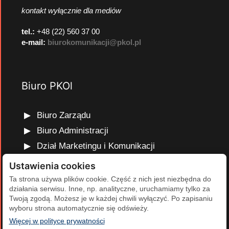
kontakt wyłącznie dla mediów
tel.:
+48 (22) 560 37 00
e-mail:
biurokomunikacji@pkol.pl
Biuro PKOl
Biuro Zarządu
Biuro Administracji
Dział Marketingu i Komunikacji
Dział Edukacji Olimpijskiej
Ustawienia cookies
Dział Finansów i Kadr
Ta strona używa plików cookie. Część z nich jest niezbędna do
działania serwisu. Inne, np. analityczne, uruchamiamy tylko za
Dział Projektów Olimpijskich
Twoją zgodą. Możesz je w każdej chwili wyłączyć. Po zapisaniu
Dział Programów Rozwojowych
wyboru strona automatycznie się odświeży.
(otwiera się w nowej karcie)
Więcej w polityce prywatności