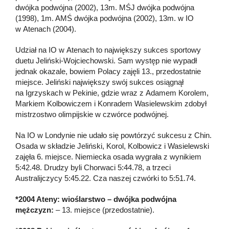
dwójka podwójna (2002), 13m. MŚJ dwójka podwójna
(1998), 1m. AMŚ dwójka podwójna (2002), 13m. w IO
w Atenach (2004).
Udział na IO w Atenach to największy sukces sportowy
duetu Jeliński-Wojciechowski. Sam występ nie wypadł
jednak okazale, bowiem Polacy zajęli 13., przedostatnie
miejsce. Jeliński największy swój sukces osiągnął
na Igrzyskach w Pekinie, gdzie wraz z Adamem Korolem,
Markiem Kolbowiczem i Konradem Wasielewskim zdobył
mistrzostwo olimpijskie w czwórce podwójnej.
Na IO w Londynie nie udało się powtórzyć sukcesu z Chin.
Osada w składzie Jeliński, Korol, Kolbowicz i Wasielewski
zajęła 6. miejsce. Niemiecka osada wygrała z wynikiem
5:42.48. Drudzy byli Chorwaci 5:44.78, a trzeci
Australijczycy 5:45.22. Cza naszej czwórki to 5:51.74.
*2004 Ateny: wioślarstwo – dwójka podwójna
mężczyzn:
– 13. miejsce (przedostatnie).