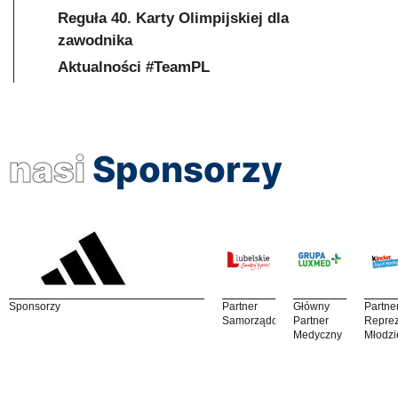
Reguła 40. Karty Olimpijskiej dla
zawodnika
Aktualności #TeamPL
nasi
Sponsorzy
Sponsorzy
Partner
Główny
Partne
Samorządowy
Partner
Reprez
Medyczny
Młodzi