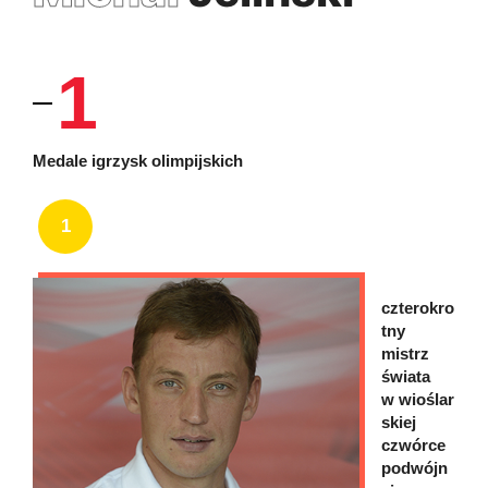
1
Medale igrzysk olimpijskich
1
czterokro
tny
mistrz
świata
w wioślar
skiej
czwórce
podwójn