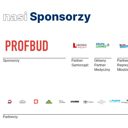
nasi
Sponsorzy
Sponsorzy
Partner
Główny
Partne
Samorządowy
Partner
Reprez
Medyczny
Młodzi
Partnerzy